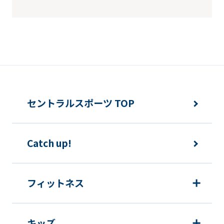
that
you
fully
understand
this
before
セントラルスポーツ TOP
using
the
service.
Catch up!
Automatic translation
フィットネス
キッズ