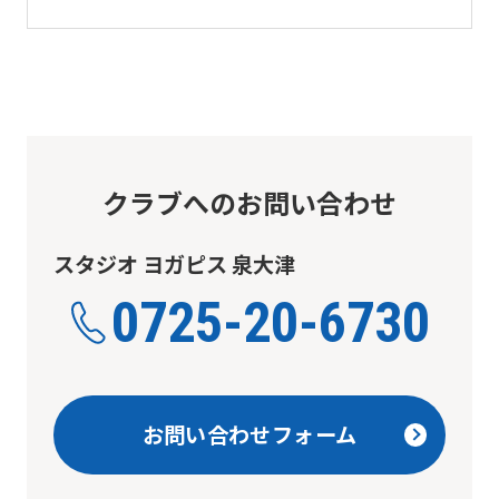
the
Japanese
version
of
this
クラブへのお問い合わせ
website
will
スタジオ ヨガピス 泉大津
be
0725-20-6730
translated
mechanically,
so
it
お問い合わせフォーム
may
not