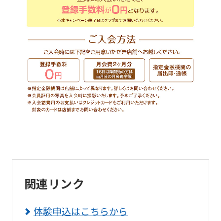
to
return
to
the
top
page.
However,
if
you
use
an
関連リンク
automatic
translation
体験申込はこちらから
service,