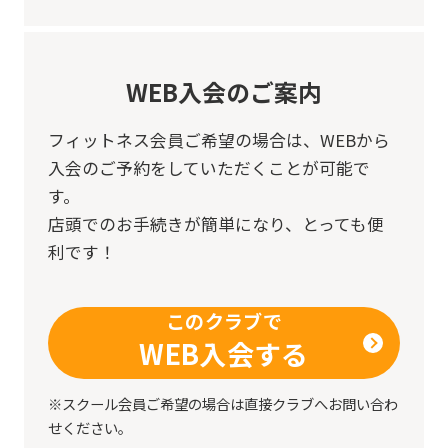
be
an
WEB入会のご案内
accurate
translation.
フィットネス会員ご希望の場合は、
WEBから
The
入会のご予約をしていただくことが可能で
translation
す。
may
店頭でのお手続きが簡単になり、とっても便
differ
利です！
from
the
このクラブで
original
WEB入会する
content.
※スクール会員ご希望の場合は直接クラブへお問い合わ
We
せください。
ask