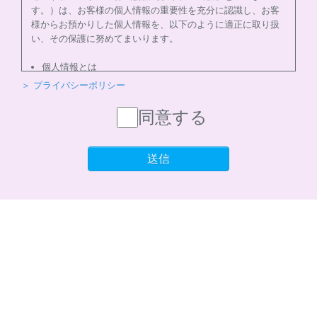
す。）は、お客様の個人情報の重要性を充分に認識し、お客
様からお預かりした個人情報を、以下のように適正に取り扱
い、その保護に努めてまいります。
個人情報とは
個人情報とは、氏名、住所、電話番号、Ｅメールアドレ
＞ プライバシーポリシー
ス等により、特定のお客様を識別することができる情報
をいいます。
同意する
個人情報の収集
当社はサービスを提供するため、必要な範囲内で、適法
送信
かつ適正な方法によりお客様の個人情報を収集いたしま
す。
個人情報の利用
お客様からお預かりした個人情報は、以下の目的で使用
させて頂きます。また、違法または不当な行為を助長
し、または誘発するおそれがある方法による個人情報の
利用を行いません。
1)快適にクラブをご利用いただくため
2)ご利用上の諸連絡や利用状況の確認のため