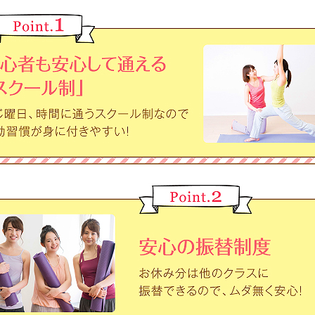
For foreigners
Central Sports official website is
automatically translated into
English. Click the link below (start
automatic translation) to return to
the top page.
However, if you use an automatic
translation service, the Japanese
version of this website will be
translated mechanically, so it may
not be an accurate translation.
The translation may differ from the
original content. We ask that you
fully understand this before using