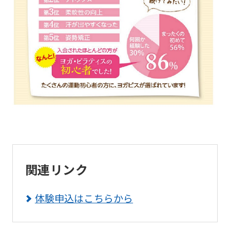
the
service.
Automatic translation
関連リンク
体験申込はこちらから