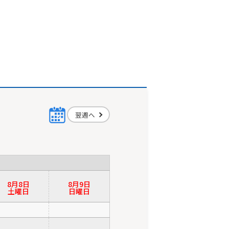
翌週へ
8月8日
8月9日
土曜日
日曜日