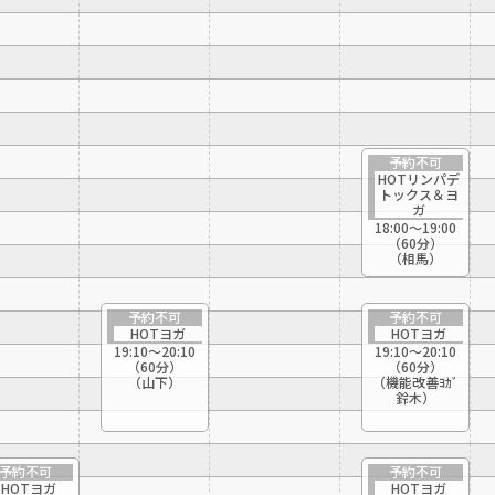
version of this website will be
translated mechanically, so it may
not be an accurate translation.
The translation may differ from the
original content. We ask that you
fully understand this before using
the service.
予約不可
HOTリンパデ
トックス＆ヨ
ガ
Automatic translation start
18:00〜19:00
（60分）
（相馬）
予約不可
予約不可
HOTヨガ
HOTヨガ
19:10〜20:10
19:10〜20:10
（60分）
（60分）
（山下）
（機能改善ﾖｶﾞ
鈴木）
予約不可
予約不可
HOTヨガ
HOTヨガ