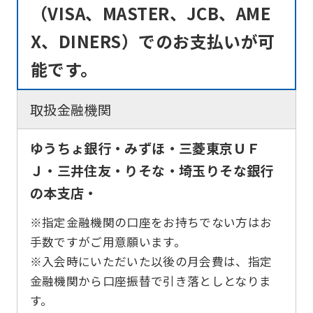
that
（VISA、MASTER、JCB、AME
you
X、DINERS）でのお支払いが可
fully
能です。
understand
this
取扱金融機関
before
using
ゆうちょ銀行・みずほ・三菱東京ＵＦ
the
Ｊ・三井住友・りそな・埼玉りそな銀行
service.
の本支店・
※指定金融機関の口座をお持ちでない方はお
Automatic translation
手数ですがご用意願います。
※入会時にいただいた以後の月会費は、指定
金融機関から口座振替で引き落としとなりま
す。