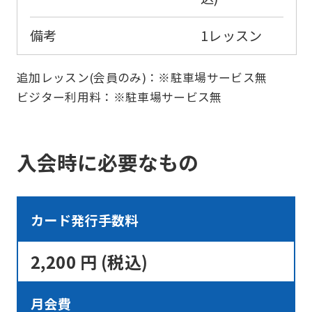
the
Japanese
備考
1レッスン
version
of
追加レッスン(会員のみ)：※駐車場サービス無
ビジター利用料：※駐車場サービス無
this
website
will
入会時に必要なもの
be
translated
mechanically,
カード発行手数料
so
it
2,200 円 (税込)
may
not
月会費