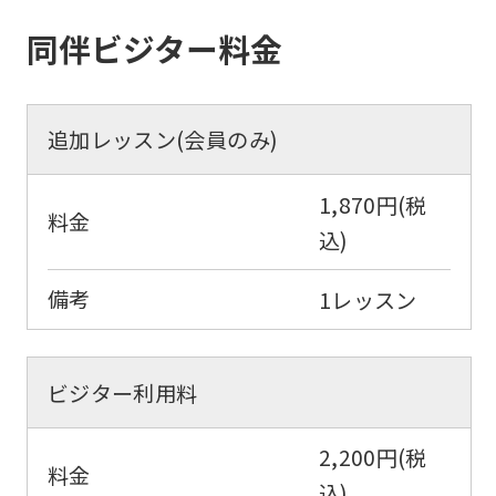
to
同伴ビジター料金
return
to
the
追加レッスン(会員のみ)
top
page.
1,870円(税
料金
However,
込)
if
you
備考
1レッスン
use
an
ビジター利用料
automatic
translation
2,200円(税
料金
service,
込)