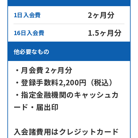
be
2ヶ月分
an
1日入会費
accurate
1.5ヶ月分
16日入会費
translation.
The
他必要なもの
translation
may
・月会費 2ヶ月分
differ
・登録手数料2,200円（税込）
from
the
・指定金融機関のキャッシュカ
original
ード・届出印
content.
We
入会諸費用はクレジットカード
ask