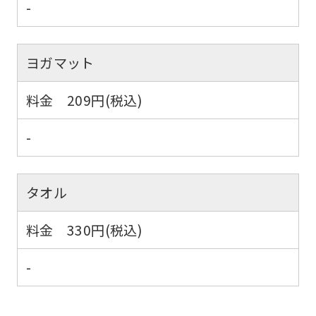
-
official
website
is
ヨガマット
automatically
料金 209円(税込)
translated
into
-
English.
Click
the
タオル
link
料金 330円(税込)
below
(start
-
automatic
translation)