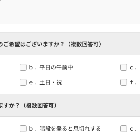
However, if you use an automatic
translation service, the Japanese
version of this website will be
translated mechanically, so it may
not be an accurate translation.
The translation may differ from the
original content. We ask that you
のご希望はございますか？（複数回答可）
fully understand this before using
the service.
ｂ．平日の午前中
ｃ
Automatic translation start
ｅ．土日・祝
ｆ
ますか？（複数回答可）
ｂ．階段を登ると息切れする
ｃ