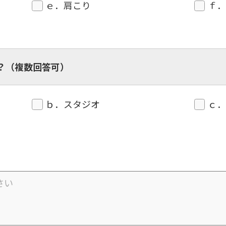
ｅ．肩こり
ｆ
？（複数回答可）
ｂ．スタジオ
ｃ