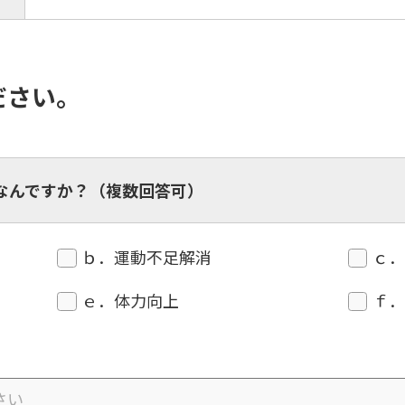
ださい。
なんですか？（複数回答可）
For foreigners
ｂ．運動不足解消
ｃ
ｅ．体力向上
ｆ
Central Sports official website is
automatically translated into
English. Click the link below (start
automatic translation) to return to
the top page.