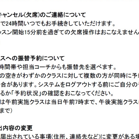
However, if you use an automatic
translation service, the Japanese
version of this website will be
translated mechanically, so it may
not be an accurate translation.
The translation may differ from the
original content. We ask that you
fully understand this before using
the service.
Automatic translation start