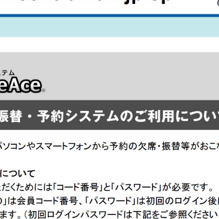
For foreigners
Central Sports official website is
automatically translated into
English. Click the link below (start
automatic translation) to return to
the top page.