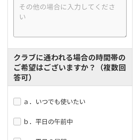
the
Japanese
version
of
this
website
クラブに通われる場合の時間帯の
will
ご希望はございますか？（複数回
be
答可）
translated
mechanically,
ａ．いつでも使いたい
so
it
ｂ．平日の午前中
may
not