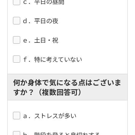
ｃ．平日の昼間
be
an
ｄ．平日の夜
accurate
translation.
ｅ．土日・祝
The
translation
ｆ．特に考えていない
may
differ
from
何か身体で気になる点はございま
the
すか？（複数回答可）
original
content.
ａ．ストレスが多い
We
ask
ｂ．階段を登ると息切れする