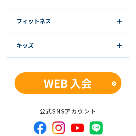
発・実施のため
新商品・サービスやイベント情報を含
フィットネス
む当社情報のご提供のため
顧客動向分析、アンケート調査のため
キッズ
個人を特定できないよう加工したうえ
での統計的なデータの作成、活用、公
表のため
WEB 入会
■個人情報の管理
当社は、お客様からお預かりした個人情
報は、適切かつ慎重に管理し、漏洩、改
公式SNSアカウント
ざん、紛失等がないよう適正な管理に努
めます。当社において安全管理のために
講じている措置の内容については、本プ