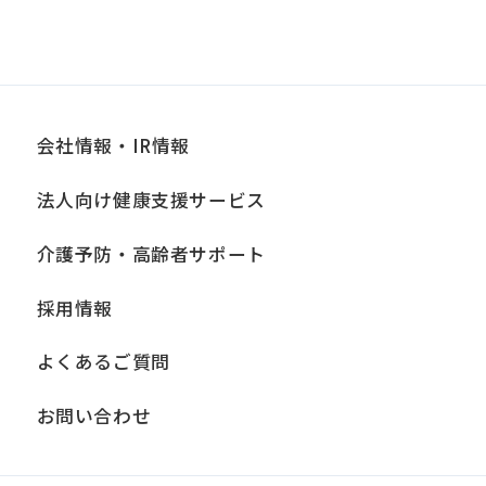
ライバシーポリシー末尾に記載の「問い
合わせ窓口」までお問い合わせくださ
い。
会社情報・IR情報
■個人情報の開示
当社は、お客様からお預かりした個人情
法人向け健康支援サービス
報は、正当な理由がある場合を除き、ご
介護予防・高齢者サポート
本人の同意なく第三者に提供、開示いた
しません。ただし、法令により当社がお
採用情報
客様の同意を得ずに開示することができ
よくあるご質問
る場合、あらかじめ当社との間で秘密保
持契約を締結している業務委託先、およ
お問い合わせ
び関係会社に必要な範囲内において開示
する場合、法令に基づき当社が開示を求