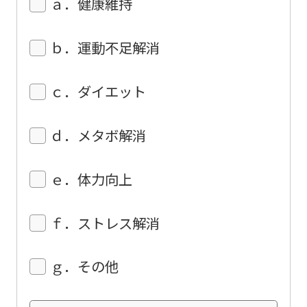
ａ．健康維持
to
return
ｂ．運動不足解消
to
the
ｃ．ダイエット
top
page.
ｄ．メタボ解消
However,
if
ｅ．体力向上
you
use
ｆ．ストレス解消
an
automatic
ｇ．その他
translation
service,