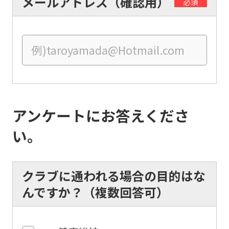
メールアドレス（確認用）
official
必須
website
is
automatically
translated
into
English.
アンケートにお答えくださ
Click
い。
the
link
below
クラブに通われる場合の目的はな
(start
んですか？（複数回答可）
automatic
translation)