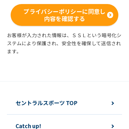
客様の個人情報を収集いたします。
プライバシーポリシーに同意し
内容を確認する
■個人情報の利用
お客様からお預かりした個人情報は、以
お客様が入力された情報は、ＳＳＬという暗号化シ
ステムにより保護され、安全性を確保して送信され
下の目的で使用させて頂きます。また、
ます。
違法または不当な行為を助長し、または
誘発するおそれがある方法による個人情
報の利用を行いません。
快適にクラブをご利用いただくため
ご利用上の諸連絡や利用状況の確認の
セントラルスポーツ TOP
ため
運動プログラム（カウンセリングを含
Catch up!
む）等、新商品・サービスの立案・開