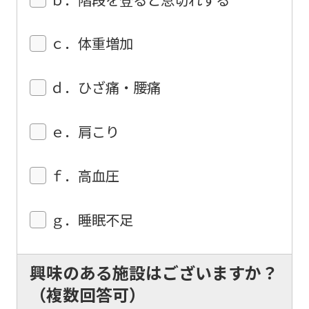
that
you
ｃ．体重増加
fully
understand
ｄ．ひざ痛・腰痛
this
before
ｅ．肩こり
using
the
ｆ．高血圧
service.
ｇ．睡眠不足
Automatic translation
興味のある施設はございますか？
（複数回答可）