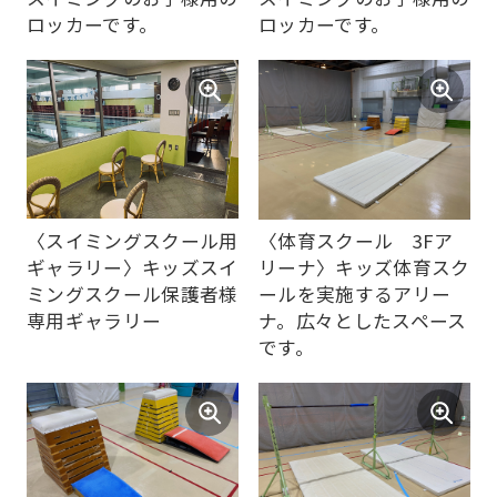
ロッカーです。
ロッカーです。
(start
automatic
translation)
to
return
to
〈スイミングスクール用
〈体育スクール 3Fア
the
ギャラリー〉キッズスイ
リーナ〉キッズ体育スク
top
ミングスクール保護者様
ールを実施するアリー
page.
専用ギャラリー
ナ。広々としたスペース
です。
However,
if
you
use
an