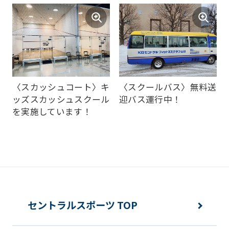
it
may
not
be
an
〈スカッシュコート〉キ
〈スクールバス〉無料送
accurate
ッズスカッシュスクール
迎バス運行中！
を実施しています！
translation.
The
translation
may
differ
from
セントラルスポーツ TOP
the
original