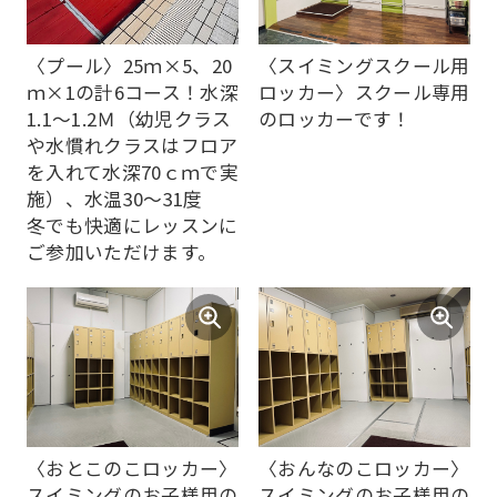
foreigners
Central
〈プール〉25ｍ×5、20
〈スイミングスクール用
ｍ×1の計6コース！水深
ロッカー〉スクール専用
Sports
1.1～1.2Ｍ（幼児クラス
のロッカーです！
official
や水慣れクラスはフロア
website
を入れて水深70ｃｍで実
施）、水温30～31度
is
冬でも快適にレッスンに
automatically
ご参加いただけます。
translated
into
English.
Click
the
link
〈おとこのこロッカー〉
〈おんなのこロッカー〉
below
スイミングのお子様用の
スイミングのお子様用の