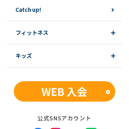
content.
Catch up!
We
ask
フィットネス
that
you
fully
キッズ
understand
this
before
WEB 入会
using
the
service.
公式SNSアカウント
Automatic translation