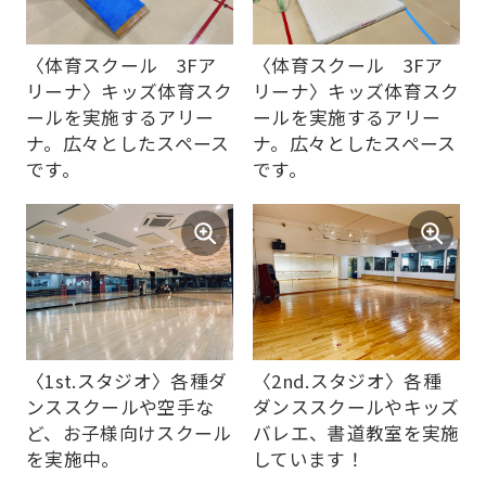
automatic
translation
〈体育スクール 3Fア
〈体育スクール 3Fア
リーナ〉キッズ体育スク
リーナ〉キッズ体育スク
service,
ールを実施するアリー
ールを実施するアリー
the
ナ。広々としたスペース
ナ。広々としたスペース
Japanese
です。
です。
version
of
this
website
will
be
〈1st.スタジオ〉各種ダ
〈2nd.スタジオ〉各種
ンススクールや空手な
ダンススクールやキッズ
translated
ど、お子様向けスクール
バレエ、書道教室を実施
mechanically,
を実施中。
しています！
so