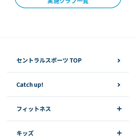
実施クラブ一覧
differ
from
the
original
content.
We
セントラルスポーツ TOP
ask
that
Catch up!
you
fully
understand
フィットネス
this
before
キッズ
using