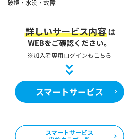
破損・水没・故障
be
translated
mechanically,
詳しいサービス内容
は
so
WEBをご確認ください。
it
※加入者専用ログインもこちら
may
not
be
an
スマートサービス
accurate
translation.
The
translation
スマートサービス
may