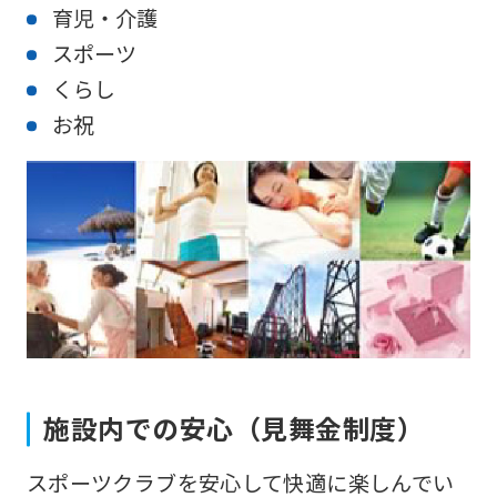
育児・介護
スポーツ
For
くらし
お祝
foreigners
Central
Sports
official
website
is
automatically
translated
施設内での安心（見舞金制度）
into
スポーツクラブを安心して快適に楽しんでい
English.