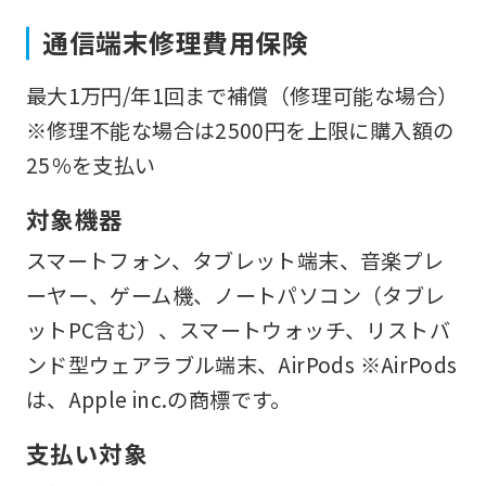
if
通信端末修理費用保険
you
use
最大1万円/年1回まで補償（修理可能な場合）
an
※修理不能な場合は2500円を上限に購入額の
automatic
25％を支払い
translation
対象機器
service,
スマートフォン、タブレット端末、音楽プレ
the
ーヤー、ゲーム機、ノートパソコン（タブレ
Japanese
ットPC含む）、スマートウォッチ、リストバ
version
ンド型ウェアラブル端末、AirPods ※AirPods
of
は、Apple inc.の商標です。
this
website
支払い対象
will