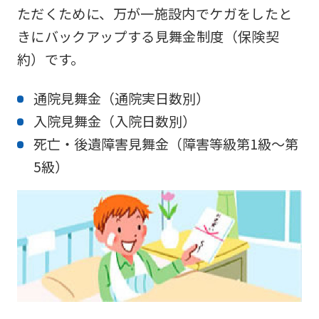
ただくために、万が一施設内でケガをしたと
Click
きにバックアップする見舞金制度（保険契
the
約）です。
link
below
通院見舞金（通院実日数別）
(start
入院見舞金（入院日数別）
automatic
死亡・後遺障害見舞金（障害等級第1級～第
translation)
5級）
to
return
to
the
top
page.
However,