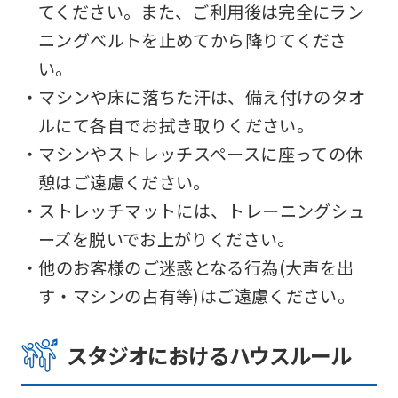
from
てください。また、ご利用後は完全にラン
the
ニングベルトを止めてから降りてくださ
original
い。
content.
・マシンや床に落ちた汗は、備え付けのタオ
We
ルにて各自でお拭き取りください。
ask
・マシンやストレッチスペースに座っての休
that
憩はご遠慮ください。
you
・ストレッチマットには、トレーニングシュ
fully
ーズを脱いでお上がりください。
understand
・他のお客様のご迷惑となる行為(大声を出
this
す・マシンの占有等)はご遠慮ください。
before
using
スタジオにおけるハウスルール
the