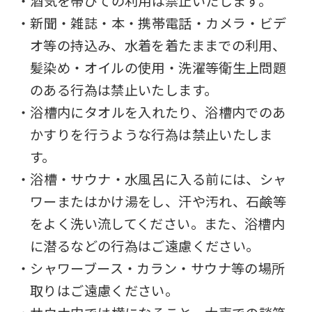
・酒気を帯びての利用は禁止いたします。
the
・新聞・雑誌・本・携帯電話・カメラ・ビデ
link
オ等の持込み、水着を着たままでの利用、
below
髪染め・オイルの使用・洗濯等衛生上問題
(start
のある行為は禁止いたします。
automatic
・浴槽内にタオルを入れたり、浴槽内でのあ
translation)
かすりを行うような行為は禁止いたしま
to
す。
return
・浴槽・サウナ・水風呂に入る前には、シャ
to
ワーまたはかけ湯をし、汗や汚れ、石鹸等
the
をよく洗い流してください。また、浴槽内
top
に潜るなどの行為はご遠慮ください。
page.
・シャワーブース・カラン・サウナ等の場所
However,
取りはご遠慮ください。
if