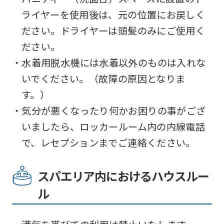
For
ライヤーを使用後は、元の位置にお戻しく
ださい。ドライヤーは頭髪のみにご使用く
foreigners
ださい。
・水着用脱水機には水着以外のものは入れな
Central
いでください。（故障の原因となりま
Sports
す。）
official
・気分が悪くなったり何かお困りの事がござ
website
いましたら、ロッカールーム内の内線電話
is
で、レセプションまでご連絡ください。
automatically
translated
スパエリア内におけるハウスルー
into
ル
English.
Click