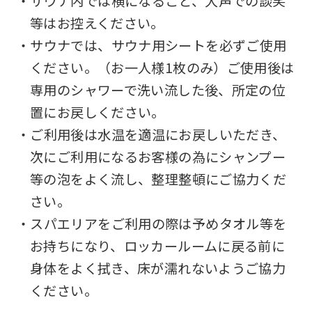
・サウナ内では横になること、大声での談笑
you
等はお控えください。
use
・サウナでは、サウナ用シートを必ずご使用
an
ください。（お一人様1枚のみ）ご使用後は
automatic
専用のシャワーで洗い流した後、所定の位
translation
置にお戻しください。
service,
・ご利用後は水温を適温にお戻しいただき、
the
次にご利用になるお客様の為にシャンプー
Japanese
等の泡をよく流し、整理整頓にご協力くだ
version
さい。
of
・スパエリアをご利用の際は予めタオル等を
this
お持ちになり、ロッカールームに戻る前に
website
身体をよく拭き、床が濡れないようご協力
will
ください。
be