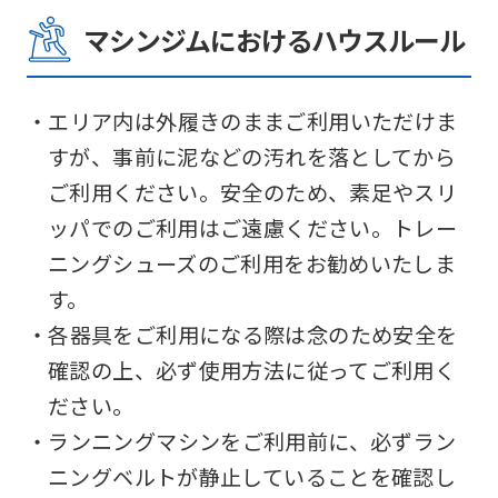
translated
マシンジムにおけるハウスルール
mechanically,
so
it
・エリア内は外履きのままご利用いただけま
may
すが、事前に泥などの汚れを落としてから
not
ご利用ください。安全のため、素足やスリ
be
ッパでのご利用はご遠慮ください。トレー
an
ニングシューズのご利用をお勧めいたしま
accurate
す。
translation.
・各器具をご利用になる際は念のため安全を
The
確認の上、必ず使用方法に従ってご利用く
translation
ださい。
may
・ランニングマシンをご利用前に、必ずラン
differ
ニングベルトが静止していることを確認し