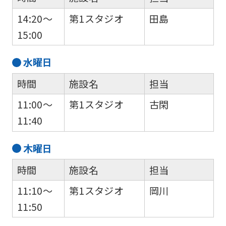
the
14:20～
第1スタジオ
田島
link
15:00
below
(start
水
曜日
automatic
時間
施設名
担当
translation)
to
11:00～
第1スタジオ
古閑
return
11:40
to
木
曜日
the
top
時間
施設名
担当
page.
11:10～
第1スタジオ
岡川
However,
11:50
if