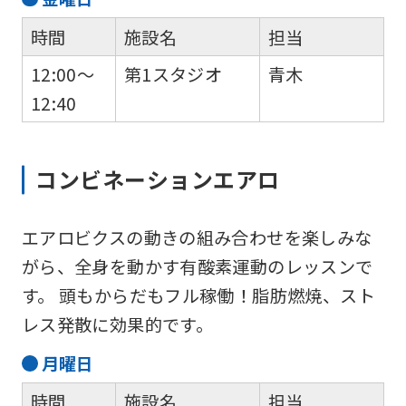
For
時間
施設名
担当
foreigners
12:00～
第1スタジオ
青木
12:40
Central
Sports
コンビネーションエアロ
official
website
エアロビクスの動きの組み合わせを楽しみな
is
がら、全身を動かす有酸素運動のレッスンで
automatically
す。 頭もからだもフル稼働！脂肪燃焼、スト
translated
レス発散に効果的です。
into
English.
月
曜日
Click
時間
施設名
担当