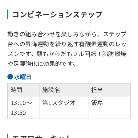
you
use
コンビネーションステップ
an
automatic
動きの組み合わせを楽しみながら、ステップ
translation
台への昇降運動を繰り返す有酸素運動のレッ
service,
スンです。頭もからだもフル回転！脂肪燃焼
the
や足腰強化に効果的です。
Japanese
水
曜日
version
時間
施設名
担当
of
this
13:10～
第1スタジオ
飯島
website
13:50
will
be