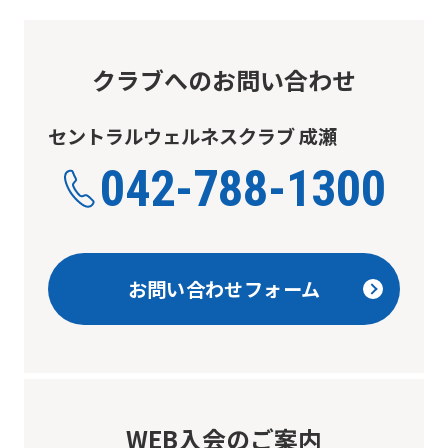
from
the
original
クラブへのお問い合わせ
content.
セントラルウェルネスクラブ 成瀬
We
ask
042-788-1300
that
you
fully
お問い合わせフォーム
understand
this
before
using
the
WEB入会のご案内