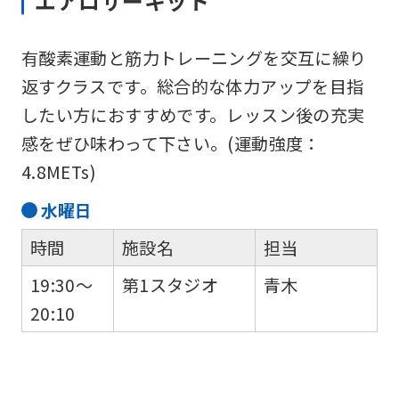
エアロサーキット
translated
mechanically,
有酸素運動と筋力トレーニングを交互に繰り
so
返すクラスです。総合的な体力アップを目指
it
したい方におすすめです。レッスン後の充実
may
感をぜひ味わって下さい。(運動強度：
not
4.8METs)
be
an
水
曜日
accurate
時間
施設名
担当
translation.
19:30～
第1スタジオ
青木
The
20:10
translation
may
differ