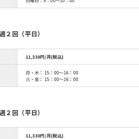
日曜日：9：00〜10：00
週２回（平日）
11,330円/月(税込)
月・木： 15：00〜16：00
火・金： 15：00〜16：00
For foreigners
Central Sports official website is
週２回（平日）
automatically translated into
English. Click the link below (start
automatic translation) to return to
the top page.
11,330円/月(税込)