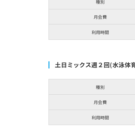
種別
月会費
利用時間
土日ミックス週２回(水泳体
種別
月会費
利用時間