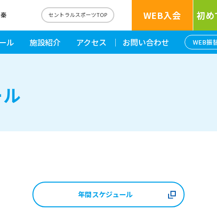
WEB入会
初め
太秦
セントラルスポーツTOP
ール
施設紹介
アクセス
お問い合わせ
WEB振
ール
年間スケジュール