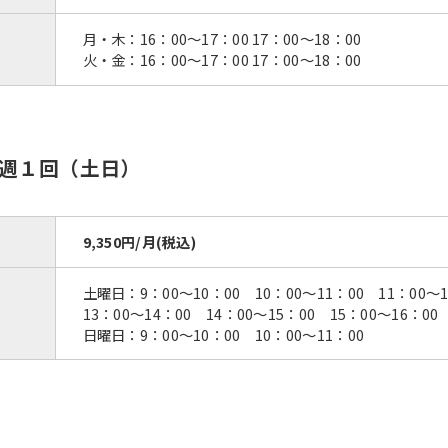
However, if you use an automatic
translation service, the Japanese
月・木：16：00〜17：00 17：00〜18：00
version of this website will be
火・金：16：00〜17：00 17：00〜18：00
translated mechanically, so it may
not be an accurate translation.
The translation may differ from the
original content. We ask that you
fully understand this before using
週１回（土日）
the service.
Automatic translation start
9,350円/月(税込)
土曜日：9：00〜10：00 10：00〜11：00 11：00
13：00〜14：00 14：00〜15：00 15：00〜16：00
日曜日：9：00〜10：00 10：00〜11：00
）