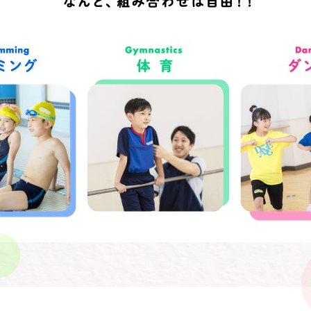
For foreigners
Central Sports official website is
automatically translated into
English. Click the link below (start
automatic translation) to return to
the top page.