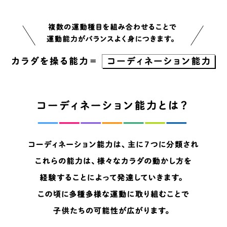
However, if you use an automatic
translation service, the Japanese
version of this website will be
translated mechanically, so it may
not be an accurate translation.
The translation may differ from the
original content. We ask that you
fully understand this before using
the service.
Automatic translation start