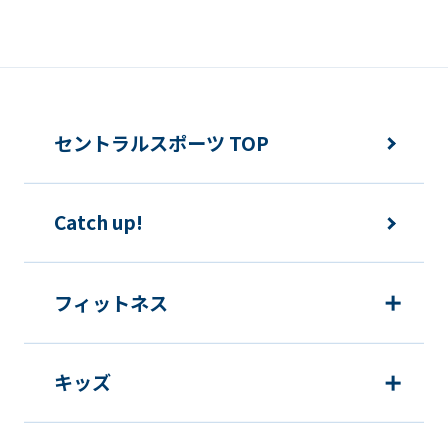
you
use
an
automatic
セントラルスポーツ TOP
translation
service,
the
Catch up!
Japanese
version
フィットネス
of
this
website
キッズ
will
be