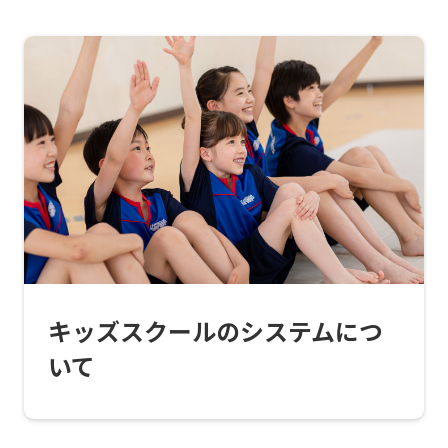
the
link
below
(start
automatic
translation)
to
return
to
the
キッズスクールのシステムにつ
top
いて
page.
However,
if