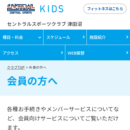
フィットネスはこちら
For
セントラルスポーツクラブ 津田沼
foreigners
種目・料金
スケジュール
施設紹介
Central
アクセス
WEB振替
Sports
official
クラブTOP
会員の方へ
website
会員の方へ
is
automatically
translated
各種お手続きやメンバーサービスについてな
into
ど、会員向けサービスについてご覧いただけ
English.
ます。
Click