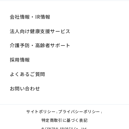
from
the
会社情報・IR情報
original
法人向け健康支援サービス
content.
We
介護予防・高齢者サポート
ask
採用情報
that
you
よくあるご質問
fully
お問い合わせ
understand
this
before
サイトポリシー
プライバシーポリシー
|
|
using
特定商取引に基づく表記
the
© CENTRAL SPORTS Co., Ltd.