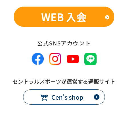
translated
WEB 入会
mechanically,
so
it
公式SNSアカウント
may
not
be
an
accurate
セントラルスポーツが運営する通販サイト
translation.
Cen's shop
The
translation
may
differ