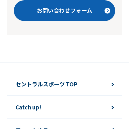
We
お問い合わせフォーム
ask
that
you
fully
understand
this
before
using
セントラルスポーツ TOP
the
service.
Catch up!
Automatic translation