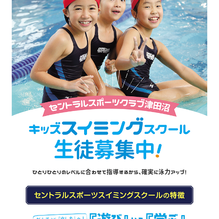
For
foreigners