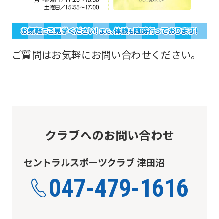
may
not
be
an
ご質問はお気軽にお問い合わせください。
accurate
translation.
The
translation
may
クラブへのお問い合わせ
differ
from
セントラルスポーツクラブ 津田沼
the
047-479-1616
original
content.