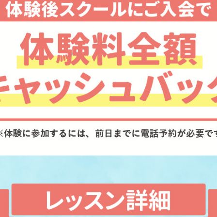
For foreigners
Central Sports official website is
automatically translated into
English. Click the link below (start
automatic translation) to return to
the top page.