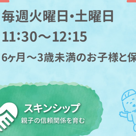
However, if you use an automatic
translation service, the Japanese
version of this website will be
translated mechanically, so it may
not be an accurate translation.
The translation may differ from the
original content. We ask that you
fully understand this before using
the service.
Automatic translation start