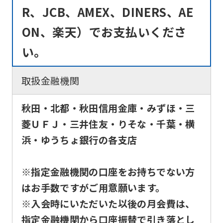
R、JCB、AMEX、DINERS、AE
you
ON、楽天）でお支払いくださ
fully
understand
い。
this
before
取扱金融機関
using
秋田・北都・秋田信用金庫・みずほ・三
the
菱ＵＦＪ・三井住友・りそな・千葉・横
service.
浜・ゆうちょ銀行の各支店
Automatic translation
※指定金融機関の口座をお持ちでない方
はお手数ですがご用意願います。
※入会時にいただいた以後の月会費は、
指定金融機関から口座振替で引き落とし