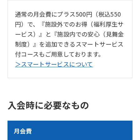
Japanese
通常の月会費にプラス500円（税込550
version
円）で、『施設外でのお得（福利厚生サ
of
ービス）』と『施設内での安心（見舞金
this
制度）』を追加できるスマートサービス
website
付コースもご用意しております。
will
＞スマートサービスについて
be
translated
mechanically,
so
入会時に必要なもの
it
may
not
月会費
be