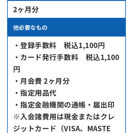
2ヶ月分
an
accurate
他必要なもの
translation.
The
・登録手数料 税込1,100円
translation
・カード発行手数料 税込1,100
may
differ
円
from
・月会費 2ヶ月分
the
・指定用品代
original
・指定金融機関の通帳・届出印
content.
We
※入会諸費用は現金またはクレ
ask
ジットカード（VISA、MASTE
that