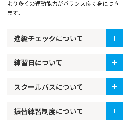
より多くの運動能力がバランス良く身につき
return
ます。
to
the
top
進級チェックについて
page.
However,
練習日について
if
you
use
スクールバスについて
an
automatic
振替練習制度について
translation
service,
the