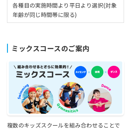
各種目の実施時間より平日より選択(対象
website
年齢が同じ時間帯に限る)
is
automatically
translated
into
ミックスコースのご案内
English.
Click
the
link
below
(start
automatic
translation)
複数のキッズスクールを組み合わせることで
to