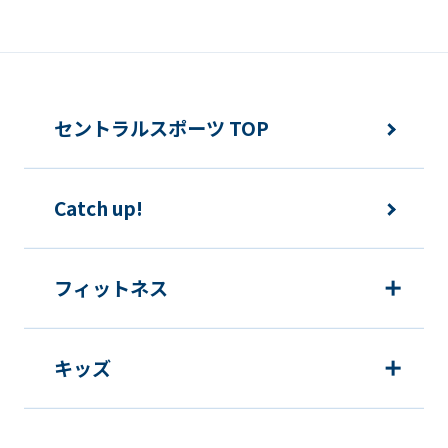
an
accurate
translation.
The
セントラルスポーツ TOP
translation
may
Catch up!
differ
from
the
フィットネス
original
content.
キッズ
We
ask
that