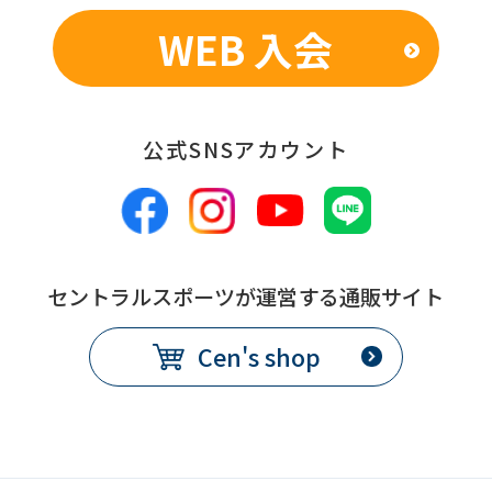
you
WEB 入会
fully
understand
this
公式SNSアカウント
before
using
the
service.
セントラルスポーツが運営する通販サイト
Automatic translation
Cen's shop