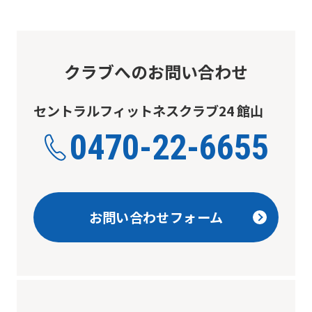
return
to
the
クラブへのお問い合わせ
top
page.
セントラルフィットネスクラブ24 館山
However,
0470-22-6655
if
you
use
an
お問い合わせフォーム
automatic
translation
service,
the