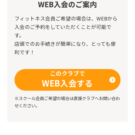
WEB入会のご案内
Japanese
version
フィットネス会員ご希望の場合は、
WEBから
of
入会のご予約をしていただくことが可能で
this
す。
店頭でのお手続きが簡単になり、とっても便
website
利です！
will
be
このクラブで
translated
WEB入会する
mechanically,
so
※スクール会員ご希望の場合は直接クラブへお問い合わ
it
せください。
may
not
be