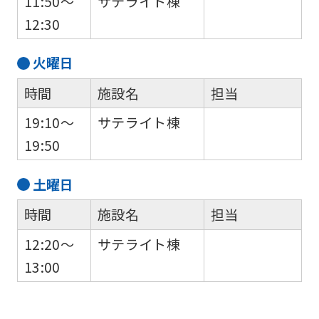
11:50～
サテライト棟
website
12:30
is
automatically
火
曜日
translated
時間
施設名
担当
into
19:10～
サテライト棟
English.
19:50
Click
the
土
曜日
link
時間
施設名
担当
below
(start
12:20～
サテライト棟
automatic
13:00
translation)
to