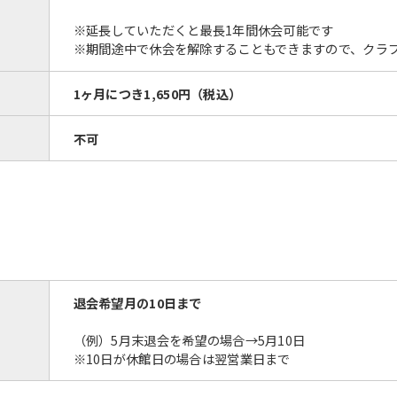
※延長していただくと最長1年間休会可能です
※期間途中で休会を解除することもできますので、クラ
1ヶ月につき
1,650円
（税込）
不可
For foreigners
Central Sports official website is
automatically translated into
English. Click the link below (start
automatic translation) to return to
the top page.
退会希望月の10日まで
However, if you use an automatic
translation service, the Japanese
（例）5月末退会を希望の場合→5月10日
version of this website will be
※10日が休館日の場合は翌営業日まで
translated mechanically, so it may
not be an accurate translation.