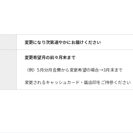
The translation may differ from the
original content. We ask that you
fully understand this before using
the service.
変更になり次第速やかにお届けください
Automatic translation start
変更希望月の前々月末まで
（例）5月分月会費から変更希望の場合→3月末まで
変更されるキャッシュカード・届出印をご持参ください