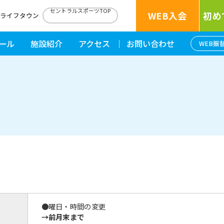
セントラルスポーツTOP
WEB入会
初め
南ライフタウン
ール
施設紹介
アクセス
お問い合わせ
WEB振
●曜日・時間の変更
→前月末まで