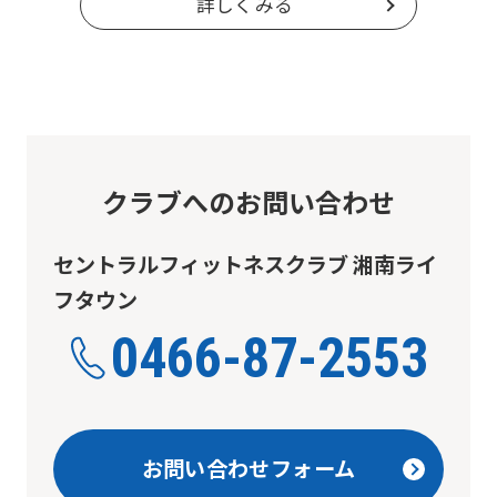
the
詳しくみる
Japanese
version
of
this
website
クラブへのお問い合わせ
will
be
セントラルフィットネスクラブ 湘南ライ
translated
フタウン
mechanically,
0466-87-2553
so
it
may
not
お問い合わせフォーム