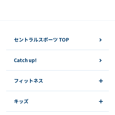
that
you
fully
understand
this
セントラルスポーツ TOP
before
using
the
Catch up!
service.
フィットネス
Automatic translation
キッズ