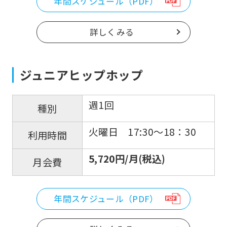
to
年間スケジュール（PDF）
return
詳しくみる
to
the
top
ジュニアヒップホップ
page.
However,
週1回
種別
if
you
火曜日 17:30〜18：30
利用時間
use
5,720円/月(税込)
月会費
an
automatic
translation
年間スケジュール（PDF）
service,