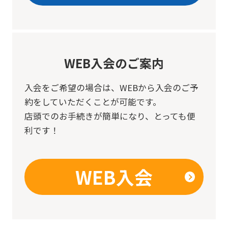
be
an
accurate
translation.
WEB入会のご案内
The
translation
入会をご希望の場合は、
WEBから入会のご予
may
約をしていただくことが可能です。
differ
店頭でのお手続きが簡単になり、とっても便
from
利です！
the
original
WEB入会
content.
We
ask