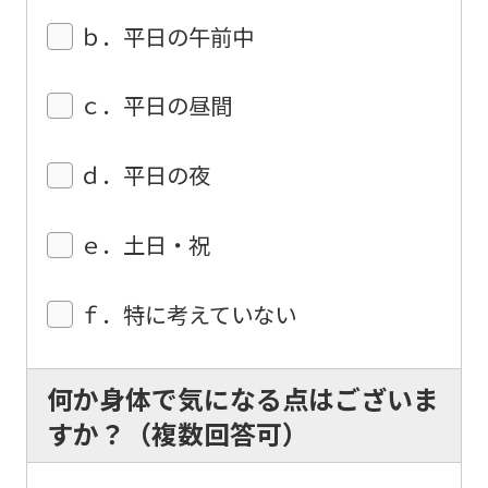
may
ｂ．平日の午前中
differ
from
ｃ．平日の昼間
the
original
ｄ．平日の夜
content.
We
ｅ．土日・祝
ask
that
ｆ．特に考えていない
you
fully
何か身体で気になる点はございま
understand
すか？（複数回答可）
this
before