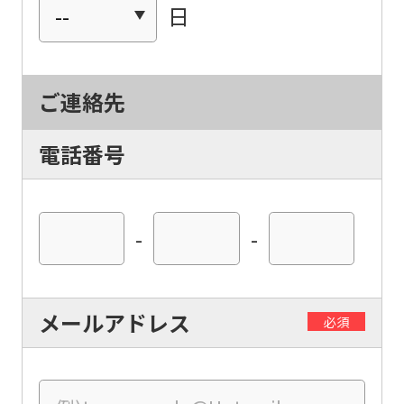
日
For
ご連絡先
foreigners
電話番号
Central
Sports
-
-
official
website
is
メールアドレス
必須
automatically
translated
into