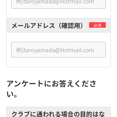
English.
Click
the
メールアドレス（確認用）
必須
link
below
(start
automatic
translation)
to
return
アンケートにお答えくださ
to
い。
the
top
クラブに通われる場合の目的はな
page.