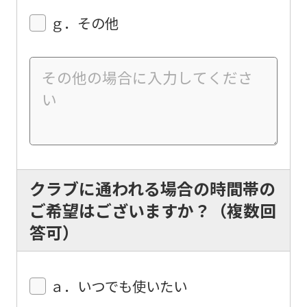
will
ｇ．その他
be
translated
mechanically,
so
it
may
not
クラブに通われる場合の時間帯の
be
ご希望はございますか？（複数回
an
答可）
accurate
translation.
The
ａ．いつでも使いたい
translation