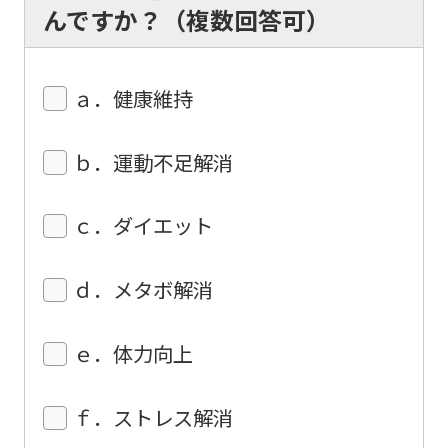
んですか？（複数回答可）
However,
if
you
ａ．健康維持
use
an
ｂ．運動不足解消
automatic
translation
ｃ．ダイエット
service,
the
ｄ．メタボ解消
Japanese
version
ｅ．体力向上
of
this
ｆ．ストレス解消
website