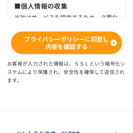
■個人情報の収集
当社はサービスを提供するため、必要な
範囲内で、適法かつ適正な方法によりお
客様の個人情報を収集いたします。
プライバシーポリシーに同意し
内容を確認する
■個人情報の利用
お客様からお預かりした個人情報は、以
お客様が入力された情報は、ＳＳＬという暗号化シ
ステムにより保護され、安全性を確保して送信され
下の目的で使用させて頂きます。また、
ます。
違法または不当な行為を助長し、または
誘発するおそれがある方法による個人情
報の利用を行いません。
快適にクラブをご利用いただくため
ご利用上の諸連絡や利用状況の確認の