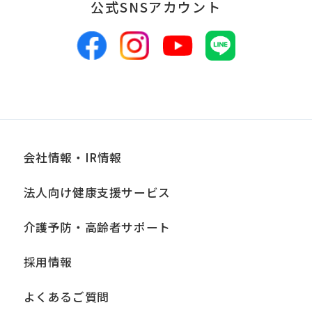
公式SNSアカウント
ざん、紛失等がないよう適正な管理に努
めます。当社において安全管理のために
講じている措置の内容については、本プ
ライバシーポリシー末尾に記載の「問い
合わせ窓口」までお問い合わせくださ
い。
会社情報・IR情報
■個人情報の開示
当社は、お客様からお預かりした個人情
法人向け健康支援サービス
報は、正当な理由がある場合を除き、ご
介護予防・高齢者サポート
本人の同意なく第三者に提供、開示いた
しません。ただし、法令により当社がお
採用情報
客様の同意を得ずに開示することができ
よくあるご質問
る場合、あらかじめ当社との間で秘密保