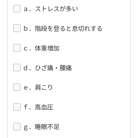
using
ａ．ストレスが多い
the
service.
ｂ．階段を登ると息切れする
Automatic translation
ｃ．体重増加
ｄ．ひざ痛・腰痛
ｅ．肩こり
ｆ．高血圧
ｇ．睡眠不足