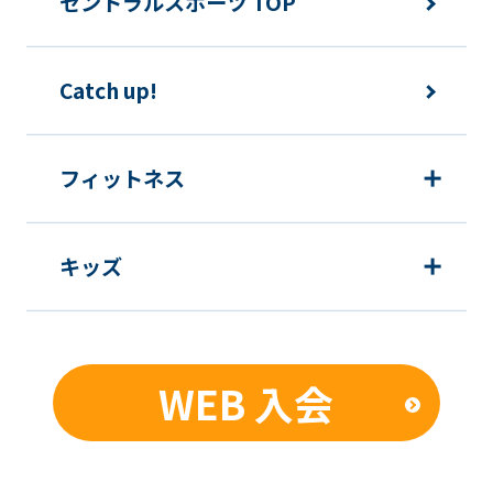
セントラルスポーツ TOP
ため
運動プログラム（カウンセリングを含
Catch up!
む）等、新商品・サービスの立案・開
発・実施のため
新商品・サービスやイベント情報を含
フィットネス
む当社情報のご提供のため
顧客動向分析、アンケート調査のため
キッズ
個人を特定できないよう加工したうえ
での統計的なデータの作成、活用、公
表のため
WEB 入会
■個人情報の管理
当社は、お客様からお預かりした個人情
報は、適切かつ慎重に管理し、漏洩、改