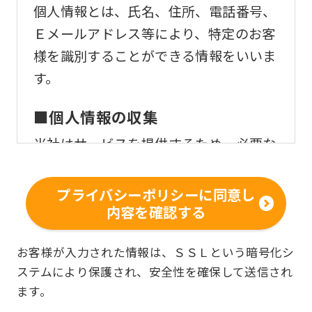
個人情報とは、氏名、住所、電話番号、
Ｅメールアドレス等により、特定のお客
様を識別することができる情報をいいま
す。
■個人情報の収集
当社はサービスを提供するため、必要な
範囲内で、適法かつ適正な方法によりお
客様の個人情報を収集いたします。
プライバシーポリシーに同意し
内容を確認する
■個人情報の利用
お客様からお預かりした個人情報は、以
お客様が入力された情報は、ＳＳＬという暗号化シ
ステムにより保護され、安全性を確保して送信され
下の目的で使用させて頂きます。また、
ます。
違法または不当な行為を助長し、または