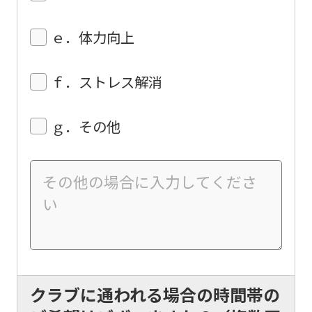
this
ｅ．体力向上
website
will
ｆ．ストレス解消
be
translated
ｇ．その他
mechanically,
so
it
may
not
be
an
accurate
クラブに通われる場合の時間帯の
translation.