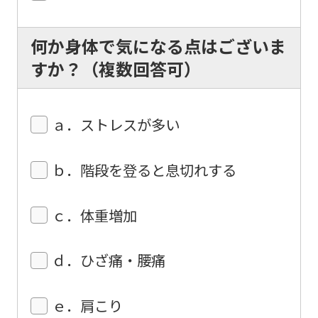
this
何か身体で気になる点はございま
before
すか？（複数回答可）
using
the
service.
ａ．ストレスが多い
Automatic translation
ｂ．階段を登ると息切れする
ｃ．体重増加
ｄ．ひざ痛・腰痛
ｅ．肩こり