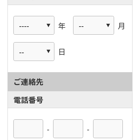
年
月
日
For
foreigners
ご連絡先
Central
電話番号
Sports
official
website
-
-
is
automatically