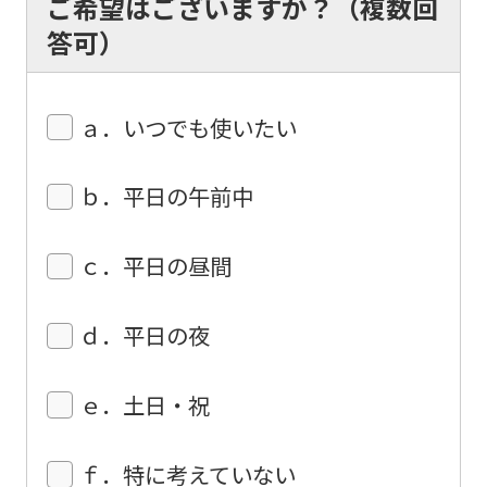
ご希望はございますか？（複数回
The
答可）
translation
may
ａ．いつでも使いたい
differ
from
ｂ．平日の午前中
the
original
ｃ．平日の昼間
content.
We
ｄ．平日の夜
ask
that
ｅ．土日・祝
you
fully
ｆ．特に考えていない
understand