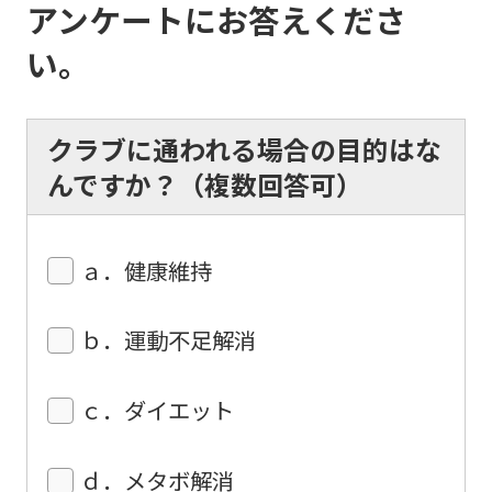
アンケートにお答えくださ
top
い。
page.
However,
if
クラブに通われる場合の目的はな
you
んですか？（複数回答可）
use
an
ａ．健康維持
automatic
translation
ｂ．運動不足解消
service,
the
ｃ．ダイエット
Japanese
version
ｄ．メタボ解消
of