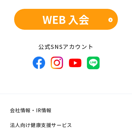
表のため
WEB 入会
■個人情報の管理
当社は、お客様からお預かりした個人情
報は、適切かつ慎重に管理し、漏洩、改
公式SNSアカウント
ざん、紛失等がないよう適正な管理に努
めます。当社において安全管理のために
講じている措置の内容については、本プ
ライバシーポリシー末尾に記載の「問い
合わせ窓口」までお問い合わせくださ
い。
会社情報・IR情報
■個人情報の開示
当社は、お客様からお預かりした個人情
法人向け健康支援サービス