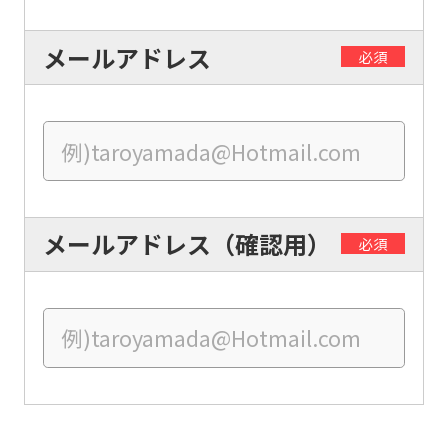
translated
メールアドレス
必須
into
English.
Click
the
link
below
メールアドレス（確認用）
必須
(start
automatic
translation)
to
return
to
the