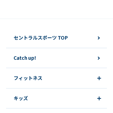
誘発するおそれがある方法による個人情
報の利用を行いません。
快適にクラブをご利用いただくため
ご利用上の諸連絡や利用状況の確認の
セントラルスポーツ TOP
ため
運動プログラム（カウンセリングを含
Catch up!
む）等、新商品・サービスの立案・開
発・実施のため
新商品・サービスやイベント情報を含
フィットネス
む当社情報のご提供のため
顧客動向分析、アンケート調査のため
キッズ
個人を特定できないよう加工したうえ
での統計的なデータの作成、活用、公