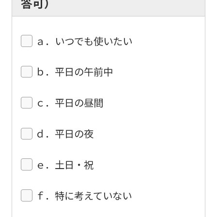
答可）
it
may
not
ａ．いつでも使いたい
be
an
ｂ．平日の午前中
accurate
translation.
ｃ．平日の昼間
The
translation
ｄ．平日の夜
may
differ
ｅ．土日・祝
from
the
ｆ．特に考えていない
original