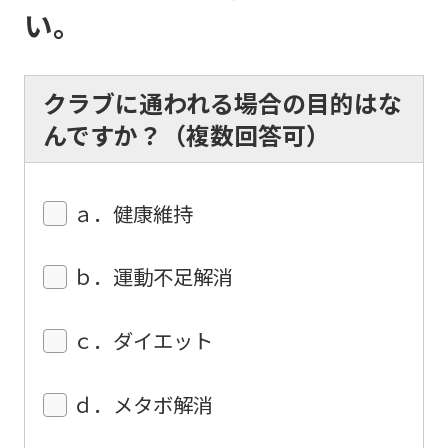
(start
い。
automatic
translation)
クラブに通われる場合の目的はな
to
んですか？（複数回答可）
return
to
the
ａ．健康維持
top
page.
ｂ．運動不足解消
However,
if
ｃ．ダイエット
you
use
ｄ．メタボ解消
an