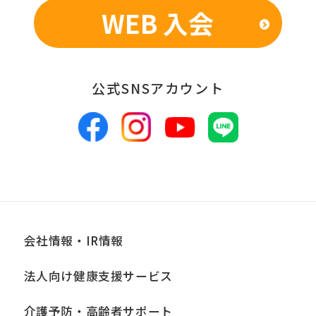
WEB 入会
■個人情報の管理
当社は、お客様からお預かりした個人情
報は、適切かつ慎重に管理し、漏洩、改
公式SNSアカウント
ざん、紛失等がないよう適正な管理に努
めます。当社において安全管理のために
講じている措置の内容については、本プ
ライバシーポリシー末尾に記載の「問い
合わせ窓口」までお問い合わせくださ
い。
会社情報・IR情報
■個人情報の開示
当社は、お客様からお預かりした個人情
法人向け健康支援サービス
報は、正当な理由がある場合を除き、ご
介護予防・高齢者サポート