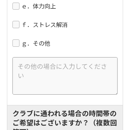
automatic
ｅ．体力向上
translation
service,
ｆ．ストレス解消
the
Japanese
ｇ．その他
version
of
this
website
will
be
translated
クラブに通われる場合の時間帯の
mechanically,
ご希望はございますか？（複数回
so