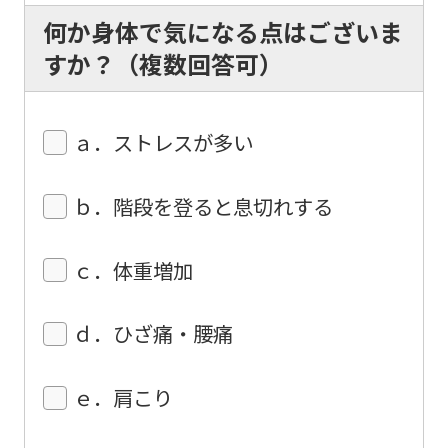
content.
何か身体で気になる点はございま
We
すか？（複数回答可）
ask
that
ａ．ストレスが多い
you
fully
ｂ．階段を登ると息切れする
understand
this
ｃ．体重増加
before
using
ｄ．ひざ痛・腰痛
the
service.
ｅ．肩こり
Automatic translation