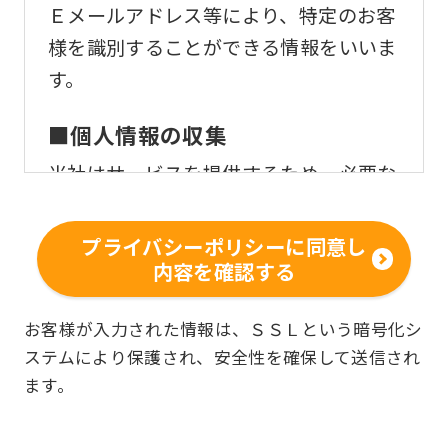
Ｅメールアドレス等により、特定のお客
様を識別することができる情報をいいま
す。
■個人情報の収集
当社はサービスを提供するため、必要な
範囲内で、適法かつ適正な方法によりお
客様の個人情報を収集いたします。
プライバシーポリシーに同意し
内容を確認する
■個人情報の利用
お客様からお預かりした個人情報は、以
お客様が入力された情報は、ＳＳＬという暗号化シ
ステムにより保護され、安全性を確保して送信され
下の目的で使用させて頂きます。また、
ます。
違法または不当な行為を助長し、または
誘発するおそれがある方法による個人情