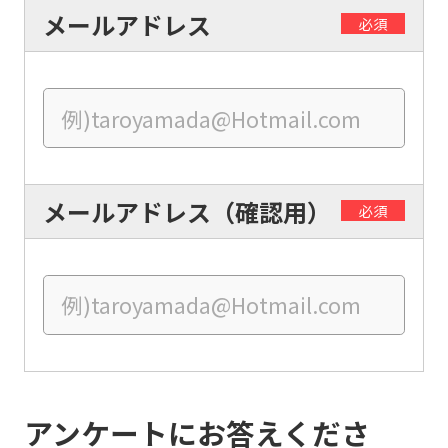
メールアドレス
必須
Central
Sports
official
website
is
automatically
メールアドレス（確認用）
必須
translated
into
English.
Click
the
link
アンケートにお答えくださ
below