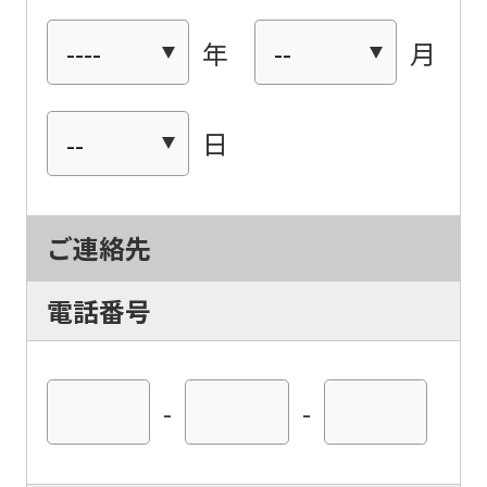
年
月
日
ご連絡先
電話番号
For
-
-
foreigners