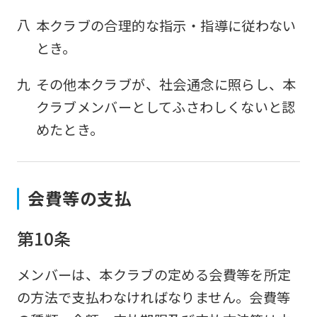
八
本クラブの合理的な指示・指導に従わない
とき。
九
その他本クラブが、社会通念に照らし、本
クラブメンバーとしてふさわしくないと認
めたとき。
For
foreigners
会費等の支払
第10条
Central
Sports
メンバーは、本クラブの定める会費等を所定
official
の方法で支払わなければなりません。会費等
website