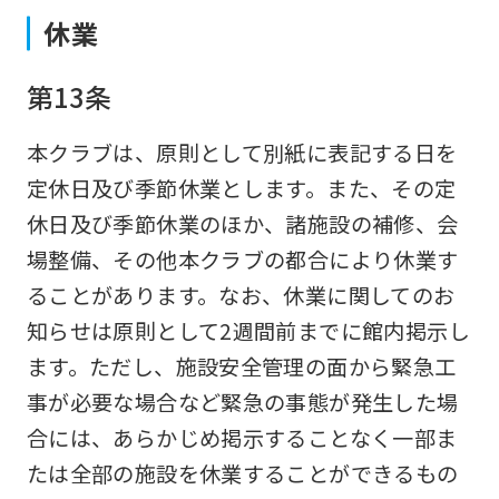
version
休業
of
this
第13条
website
本クラブは、原則として別紙に表記する日を
will
定休日及び季節休業とします。また、その定
be
休日及び季節休業のほか、諸施設の補修、会
translated
場整備、その他本クラブの都合により休業す
mechanically,
ることがあります。なお、休業に関してのお
so
知らせは原則として2週間前までに館内掲示し
it
ます。ただし、施設安全管理の面から緊急工
may
事が必要な場合など緊急の事態が発生した場
not
合には、あらかじめ掲示することなく一部ま
be
たは全部の施設を休業することができるもの
an