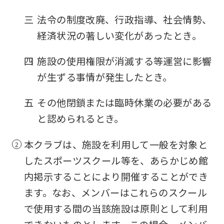
fully
三
法令の制度改廃、行政指導、社会情勢、
understand
経済状況の著しい変化があったとき。
this
before
四
施設の使用権限が消滅する等運営に影響
using
が生ずる事情が発生したとき。
the
五
その他閉鎖または臨時休業の必要がある
service.
と認められるとき。
Automatic translation
本クラブは、施設を利用して一般を対象と
したスポーツスクール等を、あらかじめ館
内掲示することにより開催することができ
ます。なお、メンバーはこれらのスクール
で使用する間の当該施設は原則として利用