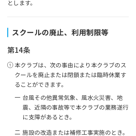
とします。
accurate
translation.
The
スクールの廃止、利用制限等
translation
may
第14条
differ
from
本クラブは、次の事由により本クラブのス
the
クールを廃止または閉鎖または臨時休業す
original
ることができます。
content.
一
台風その他異常気象、風水火災害、地
We
震、近隣の事故等で本クラブの業務遂行
ask
に支障があるとき。
that
you
二
施設の改造または補修工事実施のとき。