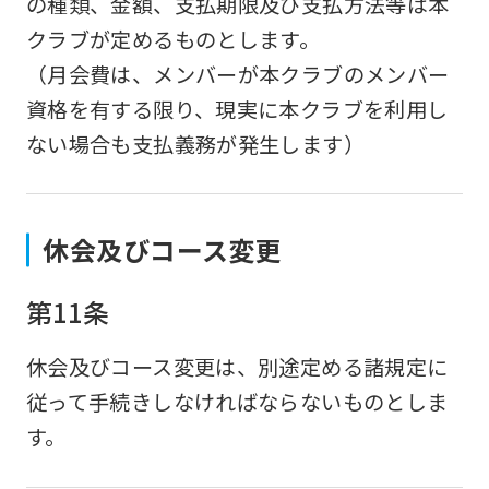
の種類、金額、支払期限及び支払方法等は本
is
クラブが定めるものとします。
automatically
（月会費は、メンバーが本クラブのメンバー
translated
資格を有する限り、現実に本クラブを利用し
into
ない場合も支払義務が発生します）
English.
Click
the
休会及びコース変更
link
below
第11条
(start
automatic
休会及びコース変更は、別途定める諸規定に
translation)
従って手続きしなければならないものとしま
to
す。
return