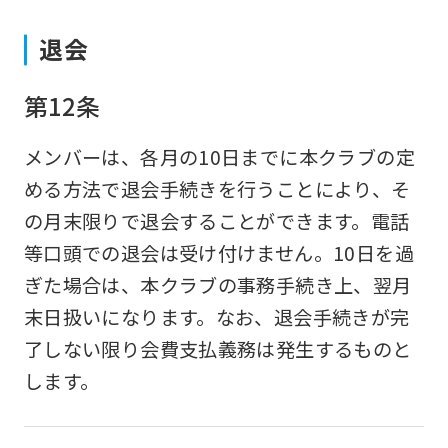
to
退会
the
top
第12条
page.
However,
メンバーは、各月の10日までに本クラブの定
if
める方法で退会手続きを行うことにより、そ
you
の月末限りで退会することができます。電話
use
等口頭での退会は受け付けません。10日を過
an
ぎた場合は、本クラブの事務手続き上、翌月
automatic
末日扱いになります。なお、退会手続きが完
translation
了しない限り会費支払義務は発生するものと
service,
します。
the
Japanese