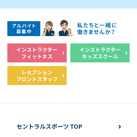
understand
this
before
using
the
service.
インストラクター
インストラクター
フィットネス
キッズスクール
Automatic translation
レセプション
フロントスタッフ
セントラルスポーツ TOP