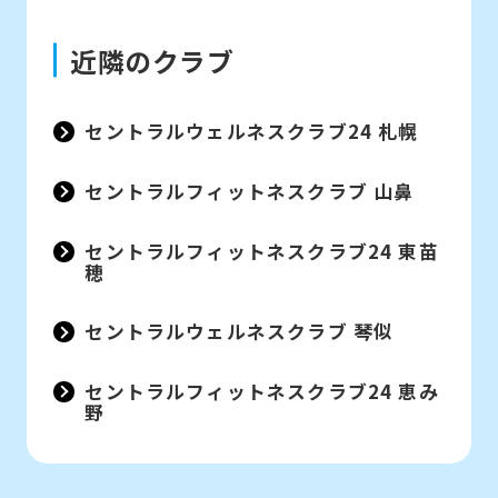
translation.
The
近隣のクラブ
translation
may
セントラルウェルネスクラブ24 札幌
differ
from
セントラルフィットネスクラブ 山鼻
the
original
セントラルフィットネスクラブ24 東苗
穂
content.
We
セントラルウェルネスクラブ 琴似
ask
セントラルフィットネスクラブ24 恵み
that
野
you
fully