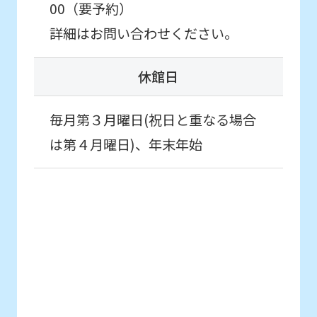
of
参加したいお子様はこちら
00（要予約）
this
詳細はお問い合わせください。
website
はじめて体験・
will
各種イベント申込
休館日
be
translated
毎月第３月曜日(祝日と重なる場合
こんなお子さまにおすすめ
mechanically,
は第４月曜日)、年末年始
通常スクールに入会する前に
初めてのお子さま同士のクラスで
so
スクールを体験したい方。
it
may
not
be
an
accurate