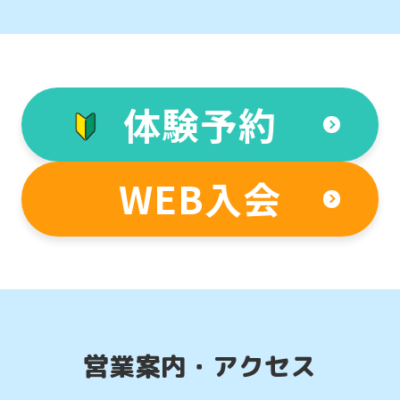
体験予約
For
WEB入会
foreigners
Central
Sports
official
website
営業案内・アクセス
is