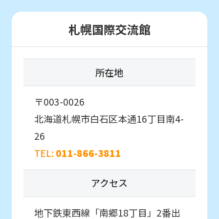
automatically
translated
札幌国際交流館
into
English.
Click
所在地
the
link
〒003-0026
below
北海道札幌市白石区本通16丁目南4-
(start
26
automatic
TEL:
011-866-3811
translation)
to
アクセス
return
to
地下鉄東西線「南郷18丁目」2番出