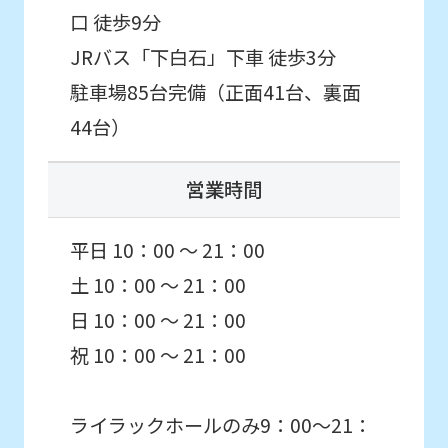
the
口 徒歩9分
top
JRバス「下白石」下車 徒歩3分
page.
通常スクールを体験したい
駐車場85台完備（正面41台、裏面
However,
お子様はこちら
44台）
if
you
スクール
営業時間
use
体験申込
an
平日 10：00 ～ 21：00
automatic
こんなお子さまにおすすめ
土 10：00 ～ 21：00
translation
スクール入会を検討していて、
日 10：00 ～ 21：00
service,
入会前に実際のクラスの雰囲気を
体験したい方。
the
祝 10：00 ～ 21：00
Japanese
version
ライラックホールのみ9：00～21：
初めての方を対象としたはじめて体験に