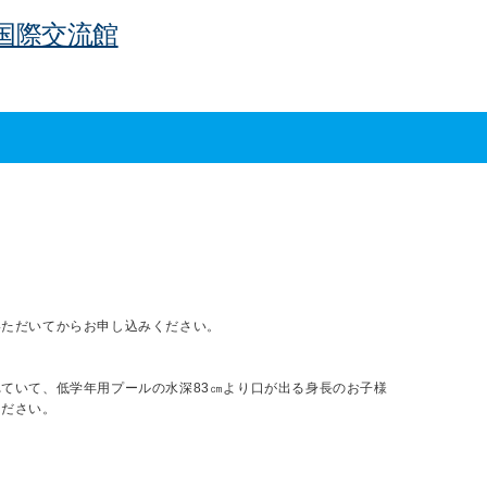
国際交流館
いただいてからお申し込みください。
ていて、低学年用プールの水深83㎝より口が出る身長のお子様
ください。