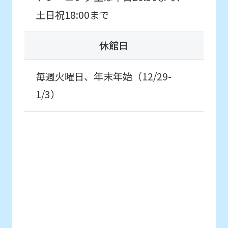
translation
土日祝18:00まで
may
休館日
differ
from
毎週火曜日、年末年始（12/29-
the
1/3）
original
content.
We
ask
that
you
fully
understand
this