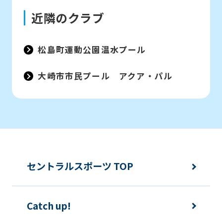
before
近隣のクラブ
using
the
松島町運動公園温水プール
service.
大崎市市民プール アクア・パル
Automatic translation
セントラルスポーツ TOP
Catch up!