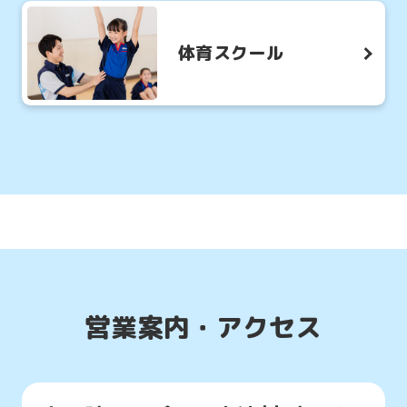
into
体育スクール
English.
Click
the
link
below
(start
automatic
translation)
to
return
営業案内・アクセス
to
the
top