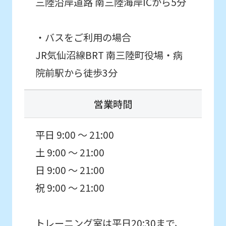
三陸沿岸道路 南三陸海岸ICから5分
website
will
・バスをご利用の場合
be
JR気仙沼線BRT 南三陸町役場・病
translated
院前駅から徒歩3分
mechanically,
so
営業時間
it
may
平日 9:00 ～ 21:00
not
土 9:00 ～ 21:00
be
日 9:00 ～ 21:00
an
祝 9:00 ～ 21:00
accurate
translation.
トレーニング室は平日20:30まで、
The