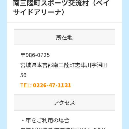
南三陸町スポーツ交流村（ベイ
page.
サイドアリーナ）
However,
if
you
所在地
use
an
〒986-0725
automatic
宮城県本吉郡南三陸町志津川字沼田
translation
56
service,
TEL:
0226-47-1131
the
Japanese
アクセス
version
of
・車をご利用の場合
this