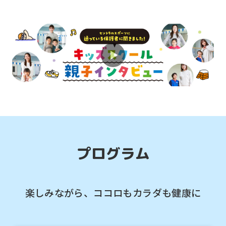
For
foreigners
Central
Sports
プログラム
official
website
is
楽しみながら、ココロもカラダも健康に
automatically
translated