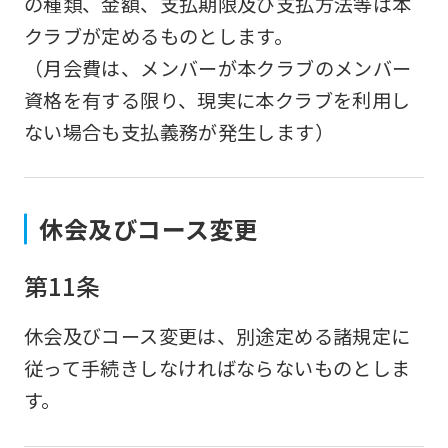
の種類、金額、支払期限及び支払方法等は本
is
クラブが定めるものとします。
automatically
（月会費は、メンバーが本クラブのメンバー
translated
資格を有する限り、現実に本クラブを利用し
into
ない場合も支払義務が発生します）
English.
Click
the
休会及びコース変更
link
below
第11条
(start
automatic
休会及びコース変更は、別途定める諸規定に
translation)
従って手続きしなければならないものとしま
to
す。
return