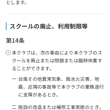
とします。
accurate
translation.
The
スクールの廃止、利用制限等
translation
may
第14条
differ
from
本クラブは、次の事由により本クラブのス
the
クールを廃止または閉鎖または臨時休業す
original
ることができます。
content.
一
台風その他異常気象、風水火災害、地
We
震、近隣の事故等で本クラブの業務遂行
ask
に支障があるとき。
that
you
二
施設の改造または補修工事実施のとき。