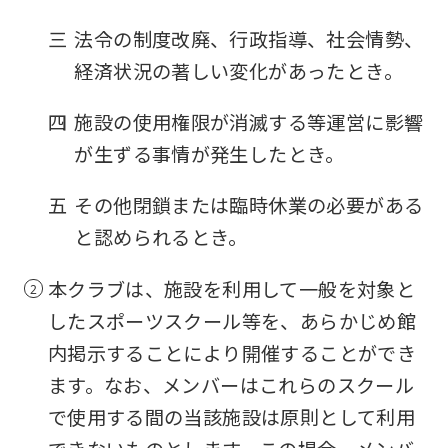
fully
三
法令の制度改廃、行政指導、社会情勢、
understand
経済状況の著しい変化があったとき。
this
before
四
施設の使用権限が消滅する等運営に影響
using
が生ずる事情が発生したとき。
the
五
その他閉鎖または臨時休業の必要がある
service.
と認められるとき。
Automatic translation
本クラブは、施設を利用して一般を対象と
したスポーツスクール等を、あらかじめ館
内掲示することにより開催することができ
ます。なお、メンバーはこれらのスクール
で使用する間の当該施設は原則として利用