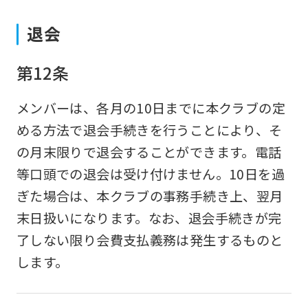
to
退会
the
top
第12条
page.
However,
メンバーは、各月の10日までに本クラブの定
if
める方法で退会手続きを行うことにより、そ
you
の月末限りで退会することができます。電話
use
等口頭での退会は受け付けません。10日を過
an
ぎた場合は、本クラブの事務手続き上、翌月
automatic
末日扱いになります。なお、退会手続きが完
translation
了しない限り会費支払義務は発生するものと
service,
します。
the
Japanese