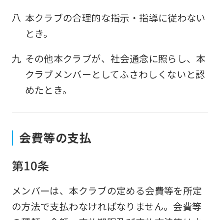
八
本クラブの合理的な指示・指導に従わない
とき。
九
その他本クラブが、社会通念に照らし、本
クラブメンバーとしてふさわしくないと認
めたとき。
For
foreigners
会費等の支払
第10条
Central
Sports
メンバーは、本クラブの定める会費等を所定
official
の方法で支払わなければなりません。会費等
website