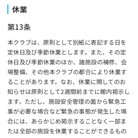
version
休業
of
this
第13条
website
本クラブは、原則として別紙に表記する日を
will
定休日及び季節休業とします。また、その定
be
休日及び季節休業のほか、諸施設の補修、会
translated
場整備、その他本クラブの都合により休業す
mechanically,
ることがあります。なお、休業に関してのお
so
知らせは原則として2週間前までに館内掲示し
it
ます。ただし、施設安全管理の面から緊急工
may
事が必要な場合など緊急の事態が発生した場
not
合には、あらかじめ掲示することなく一部ま
be
たは全部の施設を休業することができるもの
an