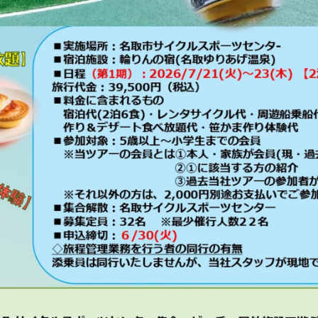
However, if you use an automatic
translation service, the Japanese
version of this website will be
translated mechanically, so it may
not be an accurate translation.
The translation may differ from the
original content. We ask that you
fully understand this before using
the service.
Automatic translation start