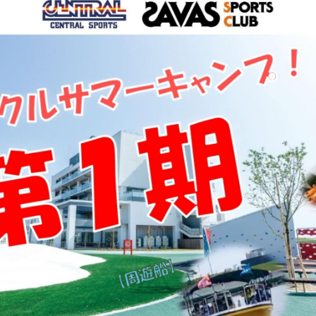
For foreigners
Central Sports official website is
automatically translated into
English. Click the link below (start
automatic translation) to return to
the top page.