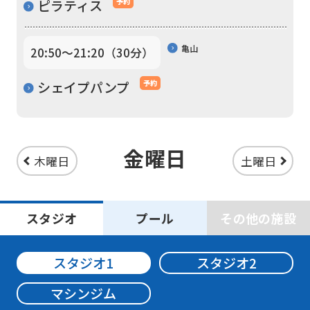
ピラティス
予約
translated
mechanically,
亀山
20:50〜21:20（30分）
so
シェイプパンプ
予約
it
may
not
金曜日
be
木曜日
土曜日
an
accurate
スタジオ
プール
その他の施設
translation.
The
スタジオ1
スタジオ2
translation
may
マシンジム
differ