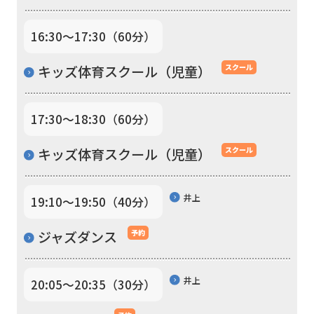
you
16:30〜17:30（60分）
use
an
キッズ体育スクール（児童）
スクール
automatic
translation
17:30〜18:30（60分）
service,
キッズ体育スクール（児童）
スクール
the
Japanese
version
井上
19:10〜19:50（40分）
of
ジャズダンス
予約
this
website
井上
20:05〜20:35（30分）
will
be