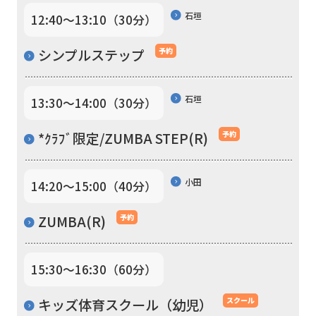
石垣
12:40〜13:10（30分）
the
link
シンプルステップ
予約
below
(start
石垣
13:30〜14:00（30分）
automatic
translation)
*ｸﾗﾌﾞ限定/ZUMBA STEP(R)
予約
to
return
小田
14:20〜15:00（40分）
to
ZUMBA(R)
予約
the
top
page.
15:30〜16:30（60分）
However,
キッズ体育スクール（幼児）
スクール
if