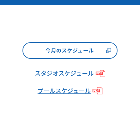
from
the
original
content.
We
今月のスケジュール
ask
that
スタジオスケジュール
you
fully
プールスケジュール
understand
this
before
using
the