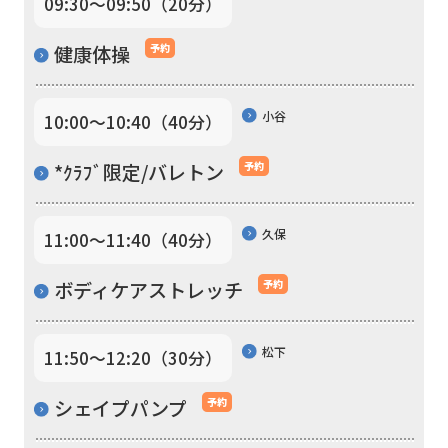
09:30〜09:50（20分）
For
健康体操
予約
foreigners
小谷
10:00〜10:40（40分）
Central
*ｸﾗﾌﾞ限定/バレトン
予約
Sports
official
久保
11:00〜11:40（40分）
website
is
ボディケアストレッチ
予約
automatically
translated
松下
11:50〜12:20（30分）
into
シェイプパンプ
予約
English.
Click