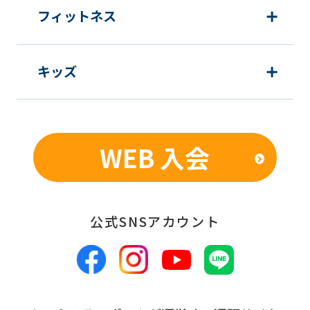
may
フィットネス
not
be
キッズ
an
accurate
translation.
The
WEB 入会
translation
may
differ
公式SNSアカウント
from
the
original
content.