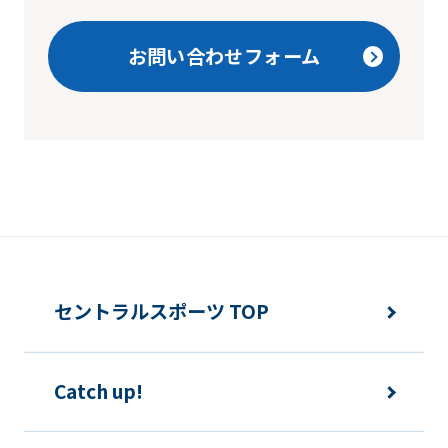
translation
service,
お問い合わせフォーム
the
Japanese
version
of
this
website
will
be
セントラルスポーツ TOP
translated
mechanically,
Catch up!
so
it