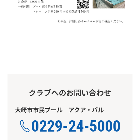
automatic
translation)
to
return
to
the
top
page.
However,
クラブへのお問い合わせ
if
you
大崎市市民プール アクア・パル
use
0229-24-5000
an
automatic