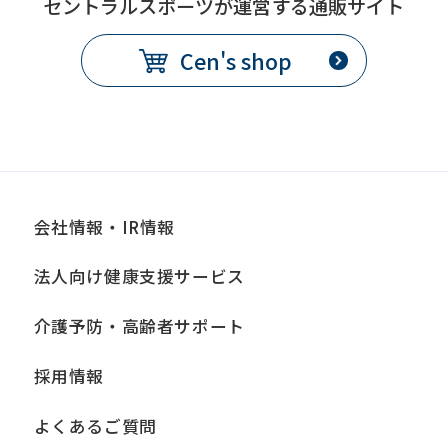
セントラルスポーツが運営する通販サイト
We
ask
Cen's shop
that
you
fully
understand
this
会社情報・IR情報
before
using
法人向け健康支援サービス
the
介護予防・高齢者サポート
service.
採用情報
Automatic translation
よくあるご質問