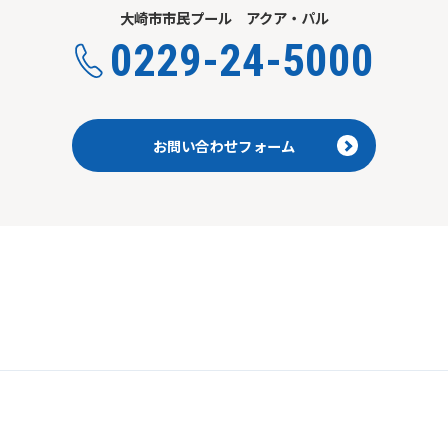
automatically translated into
大崎市市民プール アクア・パル
English. Click the link below (start
0229-24-5000
automatic translation) to return to
the top page.
However, if you use an automatic
translation service, the Japanese
version of this website will be
お問い合わせフォーム
translated mechanically, so it may
not be an accurate translation.
The translation may differ from the
original content. We ask that you
fully understand this before using
the service.
Automatic translation start