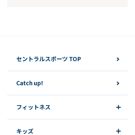
be
translated
mechanically,
so
it
may
セントラルスポーツ TOP
not
be
Catch up!
an
accurate
translation.
フィットネス
The
translation
キッズ
may