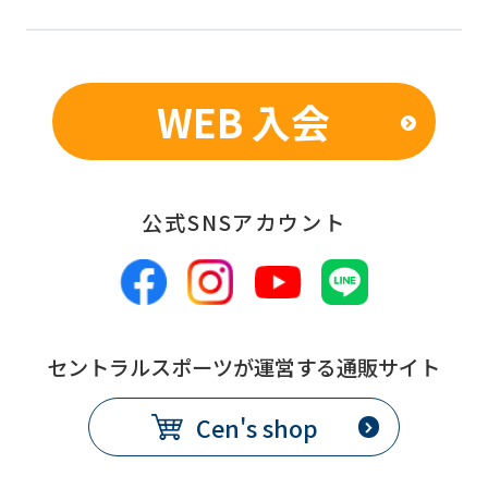
differ
from
the
WEB 入会
original
content.
We
公式SNSアカウント
ask
that
you
fully
セントラルスポーツが運営する通販サイト
understand
this
Cen's shop
before
using