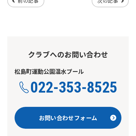
前の記事
次の記事
if
you
use
an
automatic
クラブへのお問い合わせ
translation
service,
松島町運動公園温水プール
the
022-353-8525
Japanese
version
of
this
お問い合わせフォーム
website
will