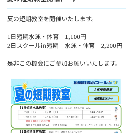
For
夏の短期教室を開催いたします。
foreigners
1日短期水泳・体育 1,100円
2日スクールin短期 水泳・体育 2,200円
Central
是非この機会にご参加お願いいたします。
Sports
official
website
is
automatically
translated
into
English.