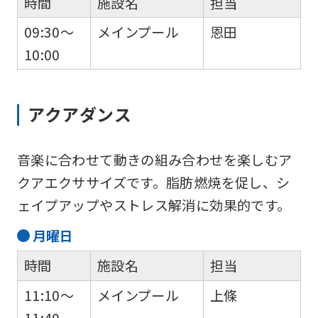
時間
施設名
担当
an
09:30～
メインプール
恩田
automatic
10:00
translation
service,
the
アクアダンス
Japanese
version
音楽に合わせて動きの組み合わせを楽しむア
of
クアエクササイズです。脂肪燃焼を促し、シ
this
ェイプアップやストレス解消に効果的です。
website
月
曜日
will
be
時間
施設名
担当
translated
11:10～
メインプール
上條
mechanically,
11:40