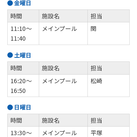
金
曜日
original
content.
時間
施設名
担当
We
11:10～
メインプール
関
ask
11:40
that
you
土
曜日
fully
時間
施設名
担当
understand
16:20～
メインプール
松崎
this
16:50
before
using
日
曜日
the
時間
施設名
担当
service.
13:30～
メインプール
平塚