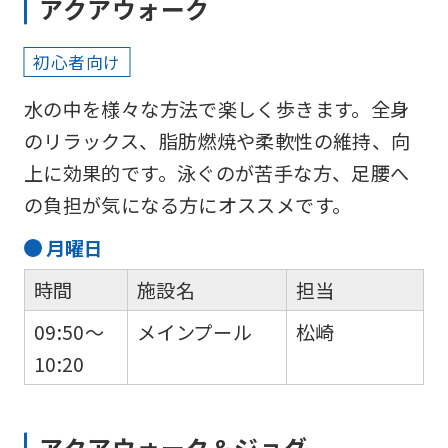
アクアウォーク
foreigners
初心者向け
Central
水の中を様々な方法で楽しく歩きます。全身
Sports
のリラックス、脂肪燃焼や柔軟性の維持、向
official
上に効果的です。泳ぐのが苦手な方、足腰へ
website
の負担が気になる方にオススメです。
is
automatically
月
曜日
translated
時間
施設名
担当
into
09:50～
メインプール
松崎
English.
10:20
Click
the
link
アクアウォーク＆ジョグ