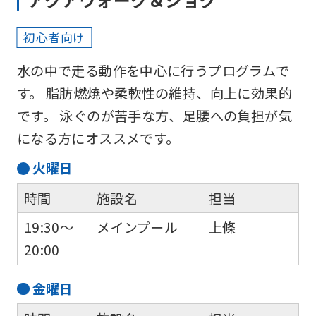
below
(start
初心者向け
automatic
水の中で走る動作を中心に行うプログラムで
translation)
す。 脂肪燃焼や柔軟性の維持、向上に効果的
to
です。 泳ぐのが苦手な方、足腰への負担が気
return
になる方にオススメです。
to
火
曜日
the
top
時間
施設名
担当
page.
19:30～
メインプール
上條
However,
20:00
if
you
金
曜日
use