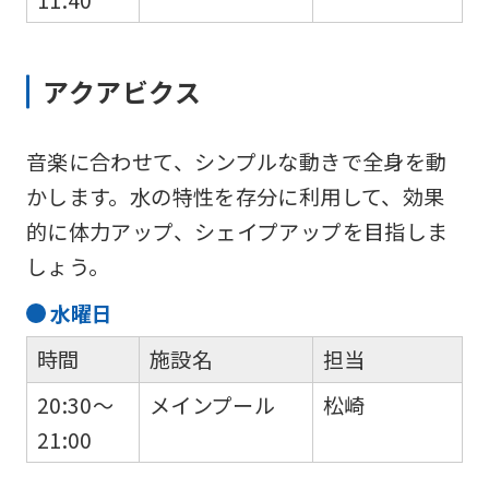
so
it
アクアビクス
may
not
be
音楽に合わせて、シンプルな動きで全身を動
an
かします。水の特性を存分に利用して、効果
accurate
的に体力アップ、シェイプアップを目指しま
translation.
しょう。
The
水
曜日
translation
時間
施設名
担当
may
differ
20:30～
メインプール
松崎
from
21:00
the