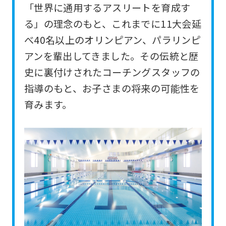
「世界に通用するアスリートを育成す
For
る」の理念のもと、これまでに11大会延
foreigners
べ40名以上のオリンピアン、パラリンピ
アンを輩出してきました。その伝統と歴
Central
史に裏付けされたコーチングスタッフの
Sports
指導のもと、お子さまの将来の可能性を
official
育みます。
website
is
automatically
translated
into
English.
Click