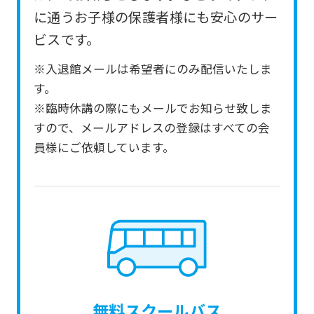
from
に通うお子様の保護者様にも安心のサー
the
ビスです。
original
※入退館メールは希望者にのみ配信いたしま
content.
す。
We
※臨時休講の際にもメールでお知らせ致しま
ask
すので、メールアドレスの登録はすべての会
that
員様にご依頼しています。
you
fully
understand
this
before
using
the
無料スクールバス