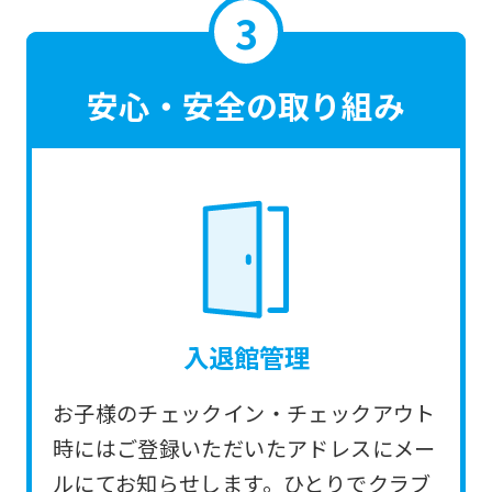
translated
mechanically,
so
安心・安全の取り組み
it
may
not
be
an
accurate
translation.
入退館管理
The
translation
お子様のチェックイン・チェックアウト
may
時にはご登録いただいたアドレスにメー
differ
ルにてお知らせします。ひとりでクラブ