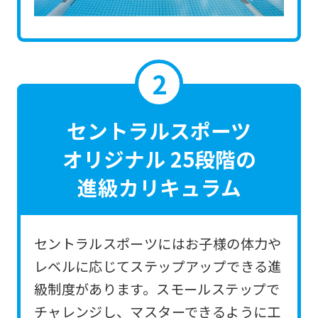
the
link
below
(start
automatic
translation)
セントラルスポーツ
to
オリジナル 25段階の
return
進級カリキュラム
to
the
top
セントラルスポーツにはお子様の体力や
page.
レベルに応じてステップアップできる進
However,
級制度があります。スモールステップで
if
チャレンジし、マスターできるように工