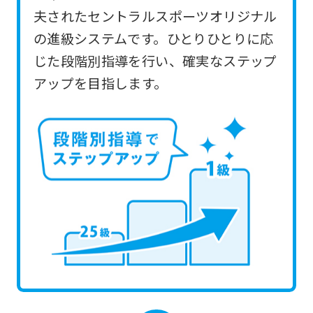
you
夫されたセントラルスポーツオリジナル
use
の進級システムです。ひとりひとりに応
an
じた段階別指導を行い、確実なステップ
automatic
アップを目指します。
translation
service,
the
Japanese
version
of
this
website
will
be