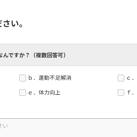
However, if you use an automatic
translation service, the Japanese
version of this website will be
ださい。
translated mechanically, so it may
not be an accurate translation.
The translation may differ from the
original content. We ask that you
fully understand this before using
the service.
なんですか？（複数回答可）
Automatic translation start
ｂ．運動不足解消
ｃ
ｅ．体力向上
ｆ