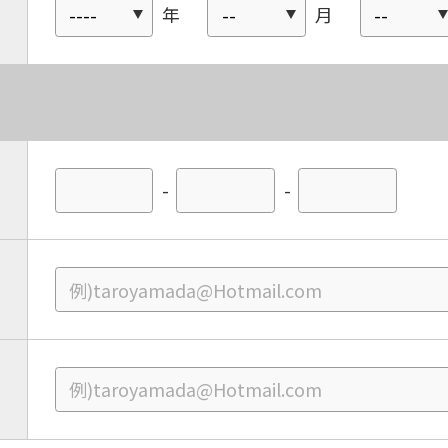
年
月
-
-
For foreigners
Central Sports official website is
automatically translated into
English. Click the link below (start
automatic translation) to return to
the top page.