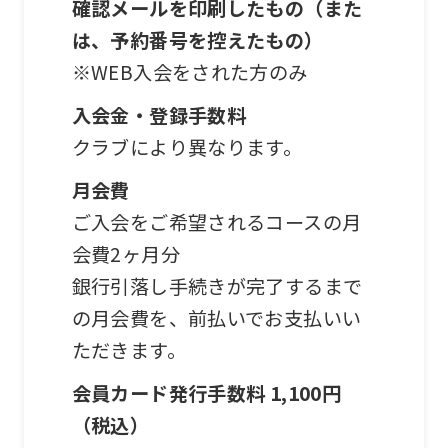
確認メールを印刷したもの（また
use
は、予約番号を控えたもの）
an
※WEB入会をされた方のみ
automatic
translation
入会金・登録手数料
service,
クラブにより異なります。
the
月会費
Japanese
ご入会をご希望されるコースの月
version
会費2ヶ月分
of
銀行引落し手続きが完了するまで
this
の月会費を、前払いでお支払いい
website
ただきます。
will
会員カード発行手数料 1,100円
be
（税込）
translated