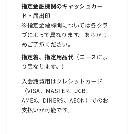
mechanically,
指定金融機関のキャッシュカー
so
ド・届出印
it
※指定金融機関については各クラ
may
ブによって異なります。あらかじ
not
めご了承ください。
be
指定着、指定用品代
（コースによ
an
り異なります。）
accurate
入会諸費用はクレジットカード
translation.
（VISA、MASTER、JCB、
The
AMEX、DINERS、AEON）でのお
translation
支払いが可能です。
may
differ
from