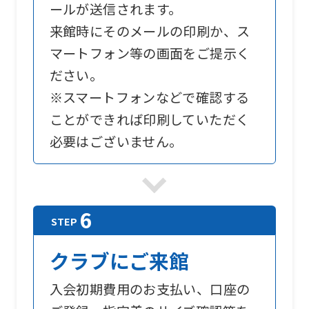
For
ールが送信されます。
foreigners
来館時にそのメールの印刷か、ス
マートフォン等の画面をご提示く
ださい。
Central
※スマートフォンなどで確認する
Sports
ことができれば印刷していただく
official
必要はございません。
website
is
automatically
translated
into
English.
クラブにご来館
Click
入会初期費用のお支払い、口座の
the