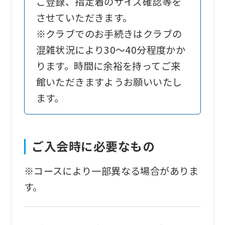
ご登録、指定着のサイズ確認等を
link
させていただきます。
below
※クラブでのお手続きはクラブの
(start
混雑状況により30～40分程度かか
automatic
ります。時間に余裕を持ってご来
translation)
館いただきますようお願いいたし
to
ます。
return
to
the
ご入会時に必要なもの
top
page.
※コースにより一部異なる場合がありま
However,
す。
if
you