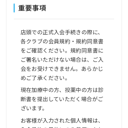
the
重要事項
original
content.
We
店頭での正式入会手続きの際に、
ask
各クラブの会員規約・規約同意書
that
をご確認ください。規約同意書に
you
ご署名いただけない場合は、ご入
fully
会をお受けできません。あらかじ
understand
めご了承ください。
this
現在加療中の方、投薬中の方は診
before
断書を提出していただく場合がご
using
ざいます。
the
お客様が入力された個人情報は、
service.