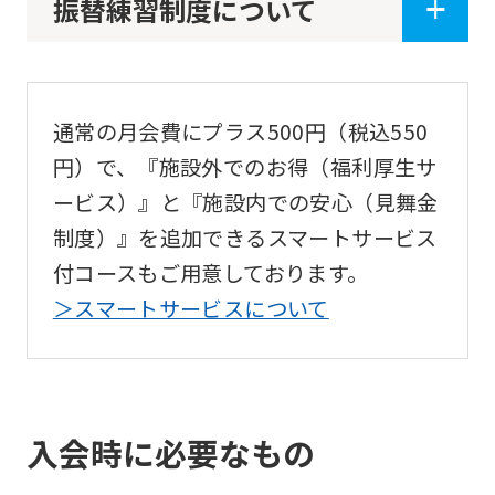
振替練習制度について
may
not
be
an
通常の月会費にプラス500円（税込550
accurate
円）で、『施設外でのお得（福利厚生サ
translation.
ービス）』と『施設内での安心（見舞金
The
制度）』を追加できるスマートサービス
translation
付コースもご用意しております。
may
＞スマートサービスについて
differ
from
the
入会時に必要なもの
original
content.