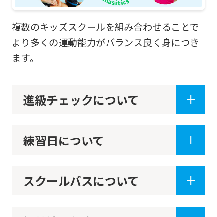
translation
service,
複数のキッズスクールを組み合わせることで
the
より多くの運動能力がバランス良く身につき
Japanese
ます。
version
of
進級チェックについて
this
website
will
練習日について
be
translated
スクールバスについて
mechanically,
so
it