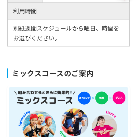
automatic
利用時間
translation)
to
別紙週間スケジュールから曜日、時間を
return
お選びください。
to
the
top
ミックスコースのご案内
page.
However,
if
you
use
an
automatic