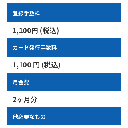
We
登録手数料
ask
that
1,100円 (税込)
you
fully
カード発行手数料
understand
this
1,100 円 (税込)
before
using
月会費
the
service.
2ヶ月分
他必要なもの
Automatic translation