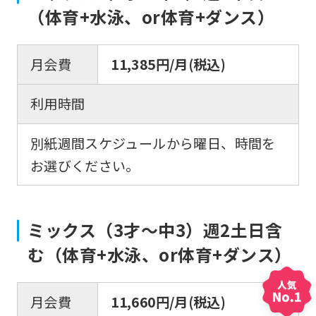
（体育+水泳、or体育+ダンス）
Central
Sports
official
月会費
11,385円/月(税込)
website
利用時間
is
automatically
別紙週間スケジュールから曜日、時間を
translated
お選びください。
into
English.
Click
ミックス（3才～中3）週2土日含
the
む（体育+水泳、or体育+ダンス）
link
below
月会費
11,660円/月(税込)
(start