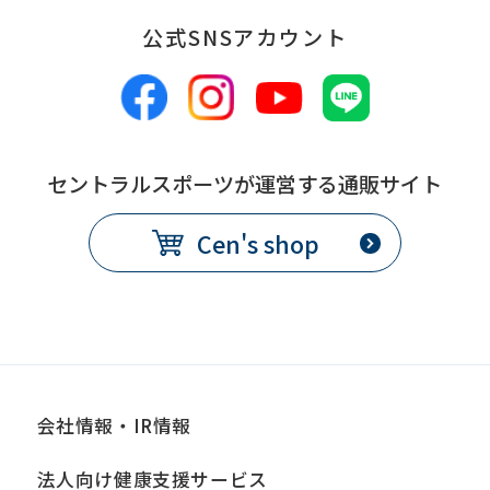
accurate
translation.
公式SNSアカウント
The
translation
may
differ
セントラルスポーツが運営する通販サイト
from
Cen's shop
the
original
content.
We
ask
that
会社情報・IR情報
you
法人向け健康支援サービス