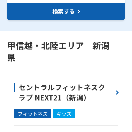
is
automatically
検索する
translated
into
English.
甲信越・北陸エリア 新潟
Click
県
the
link
below
(start
セントラルフィットネスク
automatic
ラブ NEXT21（新潟）
translation)
to
フィットネス
キッズ
return