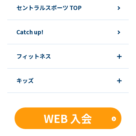
version
セントラルスポーツ TOP
of
this
website
Catch up!
will
be
フィットネス
translated
mechanically,
so
キッズ
it
may
not
WEB 入会
be
an