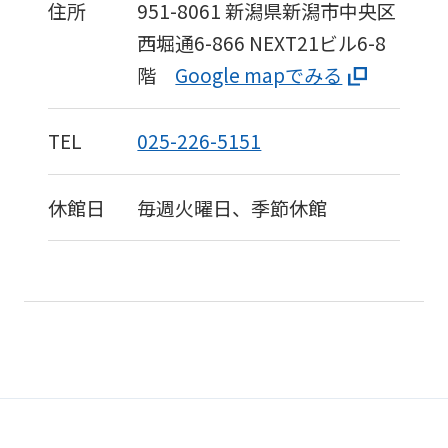
to
住所
951-8061
新潟県新潟市中央区
the
西堀通6-866
NEXT21ビル6-8
top
階
Google mapでみる
page.
However,
TEL
025-226-5151
if
you
休館日
毎週火曜日、季節休館
use
an
automatic
translation
service,
the
Japanese