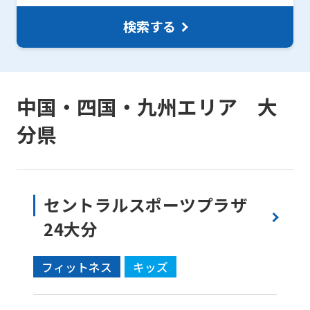
is
automatically
検索する
translated
into
English.
中国・四国・九州エリア 大
Click
分県
the
link
below
(start
セントラルスポーツプラザ
automatic
24大分
translation)
to
フィットネス
キッズ
return