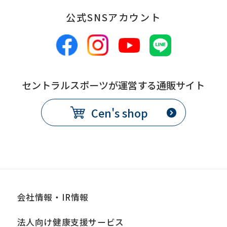
accurate
translation.
公式SNSアカウント
The
translation
may
differ
セントラルスポーツが運営する通販サイト
from
Cen's shop
the
original
content.
We
ask
that
会社情報・IR情報
you
法人向け健康支援サービス