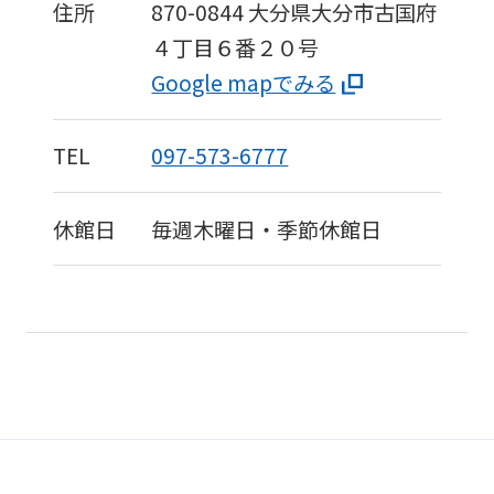
to
住所
870-0844
大分県大分市古国府
the
４丁目６番２０号
top
Google mapでみる
page.
However,
TEL
097-573-6777
if
you
休館日
毎週木曜日・季節休館日
use
an
automatic
translation
service,
the
Japanese