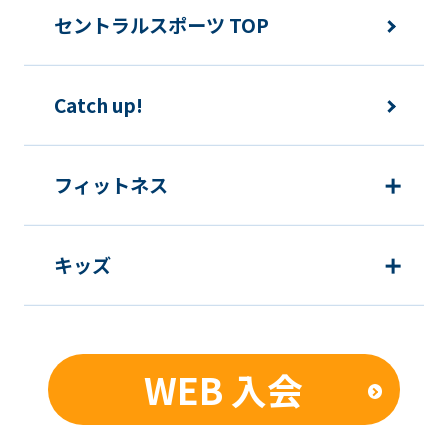
version
セントラルスポーツ TOP
of
this
website
Catch up!
will
be
フィットネス
translated
mechanically,
so
キッズ
it
may
not
WEB 入会
be
an