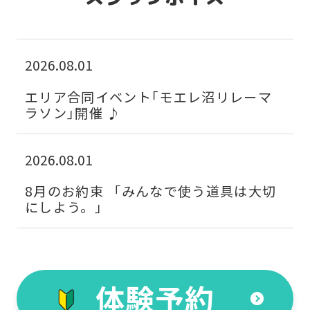
translated
into
English.
2026.08.01
Click
the
エリア合同イベント｢モエレ沼リレーマ
ラソン｣開催 ♪
link
below
2026.08.01
(start
automatic
8月のお約束 「みんなで使う道具は大切
translation)
にしよう。｣
to
return
to
体験予約
the