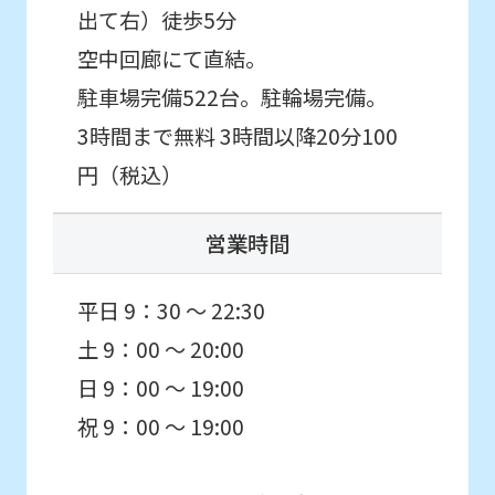
this
出て右）徒歩5分
before
空中回廊にて直結。
using
駐車場完備522台。駐輪場完備。
the
3時間まで無料 3時間以降20分100
service.
円（税込）
Automatic translation
営業時間
平日 9：30 ～ 22:30
土 9：00 ～ 20:00
日 9：00 ～ 19:00
祝 9：00 ～ 19:00