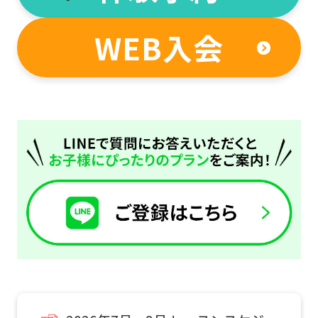
top
page.
WEB入会
通常スクールを体験したい
However,
お子様はこちら
if
you
スクール
use
体験申込
an
automatic
こんなお子さまにおすすめ
translation
スクール入会を検討していて、
service,
入会前に実際のクラスの雰囲気を
体験したい方。
the
Japanese
version
初めての方を対象としたはじめて体験に
of
参加したいお子様はこちら