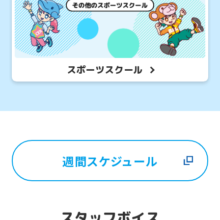
スポーツスクール
For
foreigners
Central
Sports
週間スケジュール
official
website
is
automatically
スタッフボイス