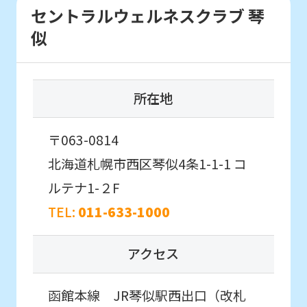
The
セントラルウェルネスクラブ 琴
translation
似
may
differ
from
所在地
the
original
〒063-0814
content.
北海道札幌市西区琴似4条1-1-1
コ
We
ルテナ1-２F
ask
TEL:
011-633-1000
that
you
アクセス
fully
understand
函館本線 JR琴似駅西出口（改札