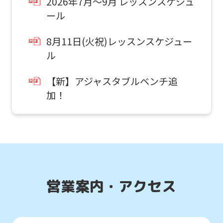
2026年7月～9月 レッスンスケジュ
this
ール
website
はじめて体験・
will
8月11日(火祝)レッスンスケジュー
各種イベント申込
be
ル
translated
こんなお子さまにおすすめ
【新】アジャスタブルベンチ追
mechanically,
通常スクールに入会する前に
加！
初めてのお子さま同士のクラスで
so
スクールを体験したい方。
it
may
not
be
an
営業案内・アクセス
accurate
translation.