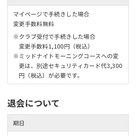
below
(start
マイページで手続きした場合
automatic
変更手数料無料
translation)
※クラブ受付で手続きした場合
to
変更手数料1,100円（税込）
return
※ミッドナイトモーニングコースへの変
to
更は、別途セキュリティカード代3,300
the
円（税込）が必要です。
top
page.
However,
退会について
if
you
期日
use