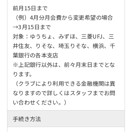
so
前月15日まで
it
（例）4月分月会費から変更希望の場合
may
→
3月15日
まで
not
対象：ゆうちょ、みずほ、三菱UFJ、三
be
井住友、りそな、埼玉りそな、横浜、千
an
葉銀行の各本支店
accurate
※上記銀行以外は、前々月末日までとな
translation.
ります。
The
（クラブにより利用できる金融機関は異
translation
なりますので詳しくはスタッフまでお問
may
い合わせください。）
differ
from
手続き方法
the