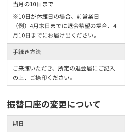
an
当月の10日まで
automatic
※10日が休館日の場合、前営業日
translation
（例）4月末日までに退会希望の場合、4
service,
月10日までにお届け出ください。
the
Japanese
手続き方法
version
of
ご来館いただき、所定の退会届にご記入
this
の上、ご捺印ください。
website
will
振替口座の変更について
be
translated
mechanically,
期日