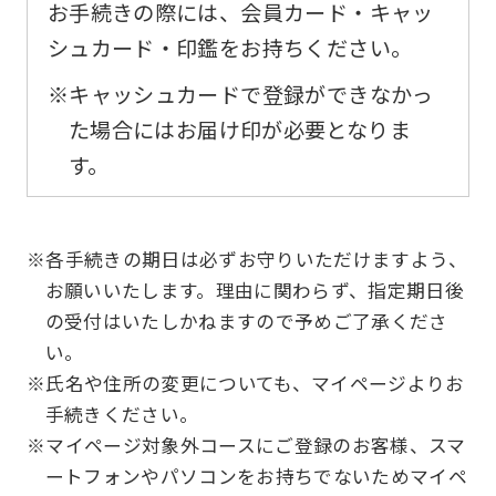
original
お手続きの際には、会員カード・キャッ
content.
シュカード・印鑑をお持ちください。
We
※キャッシュカードで登録ができなかっ
ask
た場合にはお届け印が必要となりま
that
す。
you
fully
understand
※各手続きの期日は必ずお守りいただけますよう、
this
お願いいたします。理由に関わらず、指定期日後
before
の受付はいたしかねますので予めご了承くださ
い。
using
※氏名や住所の変更についても、マイページよりお
the
手続きください。
service.
※マイページ対象外コースにご登録のお客様、スマ
ートフォンやパソコンをお持ちでないためマイペ