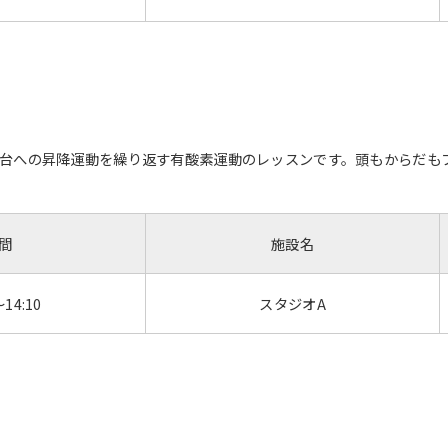
not be an accurate translation.
The translation may differ from the
original content. We ask that you
fully understand this before using
the service.
台への昇降運動を繰り返す有酸素運動のレッスンです。頭もからだも
Automatic translation start
間
施設名
～14:10
スタジオA