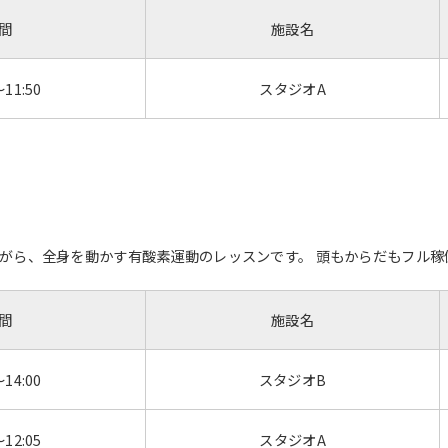
間
施設名
～11:50
スタジオA
For foreigners
がら、全身を動かす有酸素運動のレッスンです。 頭もからだもフル稼
Central Sports official website is
automatically translated into
間
施設名
English. Click the link below (start
automatic translation) to return to
the top page.
～14:00
スタジオB
However, if you use an automatic
translation service, the Japanese
version of this website will be
～12:05
スタジオA
translated mechanically, so it may