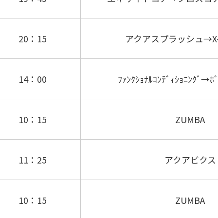
20：15
アクアスプラッシュ→X-F
14：00
ﾌｧﾝｸｼｮﾅﾙｺﾝﾃﾞｨｼｮﾆﾝｸﾞ→ﾎﾞ
10：15
ZUMBA
11：25
アクアビクス
10：15
ZUMBA