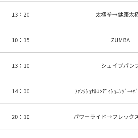
13：20
太極拳→健康太
10：15
ZUMBA
13：10
シェイプパン
14：00
ﾌｧﾝｸｼｮﾅﾙｺﾝﾃﾞｨｼｮﾆﾝｸﾞ→ﾎﾞ
20：10
パワーライド→フレック