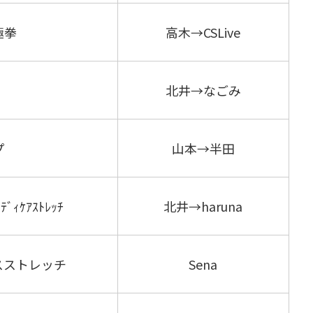
極拳
高木→CSLive
北井→なごみ
プ
山本→半田
ﾃﾞｨｹｱｽﾄﾚｯﾁ
北井→haruna
スストレッチ
Sena