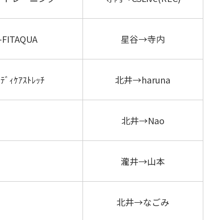
ITAQUA
星谷→寺内
ﾃﾞｨｹｱｽﾄﾚｯﾁ
北井→haruna
北井→Nao
瀧井→山本
北井→なごみ