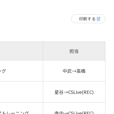
印刷する
担当
ング
中武→高橋
星谷→CSLive(REC)
アトレーニング
寺内→CSLive(REC)