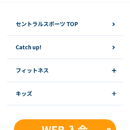
fully
understand
セントラルスポーツ TOP
this
before
using
Catch up!
the
service.
フィットネス
Automatic translation
キッズ
WEB 入会