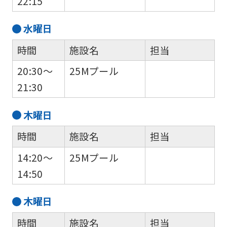
22:15
水
曜日
時間
施設名
担当
20:30～
25Mプール
21:30
木
曜日
For
時間
施設名
担当
foreigners
14:20～
25Mプール
14:50
Central
Sports
木
曜日
official
時間
施設名
担当
website