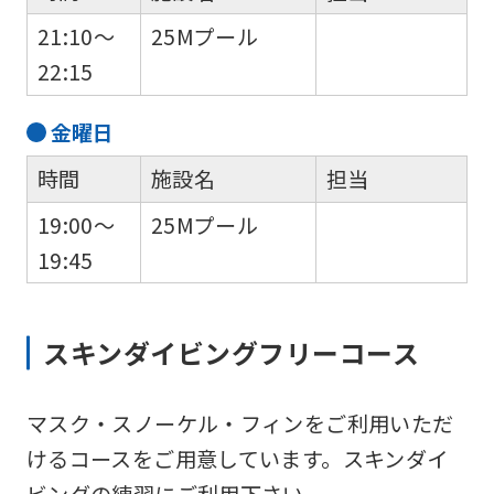
is
21:10～
25Mプール
automatically
22:15
translated
金
曜日
into
English.
時間
施設名
担当
Click
19:00～
25Mプール
the
19:45
link
below
スキンダイビングフリーコース
(start
automatic
translation)
マスク・スノーケル・フィンをご利用いただ
to
けるコースをご用意しています。スキンダイ
return
ビングの練習にご利用下さい。