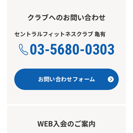
version
クラブへのお問い合わせ
of
this
セントラルフィットネスクラブ 亀有
website
03-5680-0303
will
be
translated
mechanically,
お問い合わせフォーム
so
it
may
not
WEB入会のご案内
be
an