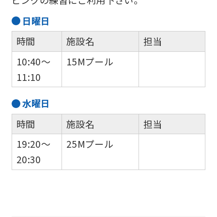
to
日
曜日
the
時間
施設名
担当
top
page.
10:40～
15Mプール
However,
11:10
if
水
曜日
you
use
時間
施設名
担当
an
19:20～
25Mプール
automatic
20:30
translation
service,
the
Japanese