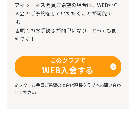
フィットネス会員ご希望の場合は、
WEBから
accurate
入会のご予約をしていただくことが可能で
translation.
す。
The
店頭でのお手続きが簡単になり、とっても便
translation
利です！
may
differ
このクラブで
from
WEB入会する
the
※スクール会員ご希望の場合は直接クラブへお問い合わ
original
せください。
content.
We
ask
that
you