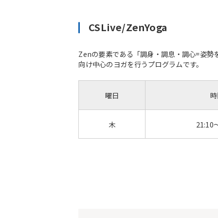
CSLive/ZenYoga
Zenの要素である「調身・調息・調心=姿
向け中心のヨガを行うプログラムです。
曜日
時
木
21:10