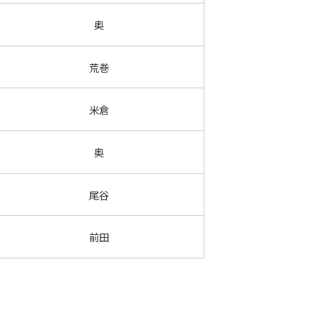
奥
荒巻
米倉
奥
尾谷
前田