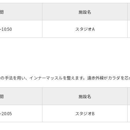
Central Sports official website is
間
施設名
automatically translated into
English. Click the link below (start
automatic translation) to return to
～10:50
スタジオA
the top page.
However, if you use an automatic
translation service, the Japanese
version of this website will be
translated mechanically, so it may
not be an accurate translation.
The translation may differ from the
original content. We ask that you
スの手法を用い、インナーマッスルを整えます。遠赤外線がカラダを芯
fully understand this before using
the service.
間
施設名
Automatic translation start
～20:05
スタジオB