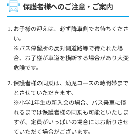
this
保護者様へのご注意・ご案内
website
will
お子様の迎えは、必ず降車側でお待ちくださ
be
い。
translated
※バス停留所の反対側道路等で待たれた場
mechanically,
合、お子様が車道を横断する場合があり大変
so
危険です。
it
may
保護者様の同乗は、幼児コースの時間帯まで
not
とさせていただきます。
be
※小学1年生の新入会の場合、バス乗車に慣
an
れるまでは保護者様の同乗も可能といたしま
accurate
すが、定員がいっぱいの場合にはお断りさせ
translation.
ていただく場合がございます。