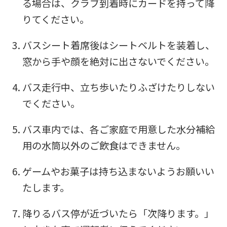
る場合は、クラブ到着時にカードを持って降
りてください。
バスシート着席後はシートベルトを装着し、
窓から手や顔を絶対に出さないでください。
For
バス走行中、立ち歩いたりふざけたりしない
foreigners
でください。
バス車内では、各ご家庭で用意した水分補給
Central
用の水筒以外のご飲食はできません。
Sports
official
ゲームやお菓子は持ち込まないようお願いい
website
たします。
is
降りるバス停が近づいたら「次降ります。」
automatically