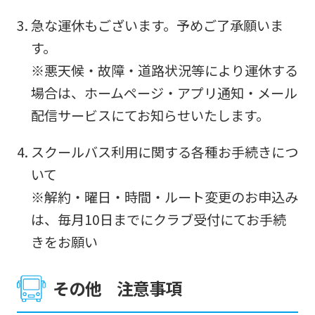
The
急な運休もございます。予めご了承願いま
translation
す。
may
※悪天候・故障・道路状況等により運休する
differ
場合は、ホームページ・アプリ通知・メール
from
配信サービスにてお知らせいたします。
the
original
スクールバス利用に関する各種お手続きにつ
content.
いて
We
※解約・曜日・時間・ルート変更のお申込み
ask
は、毎月10日までにクラブ受付にてお手続
that
きをお願い
you
fully
その他 注意事項
understand