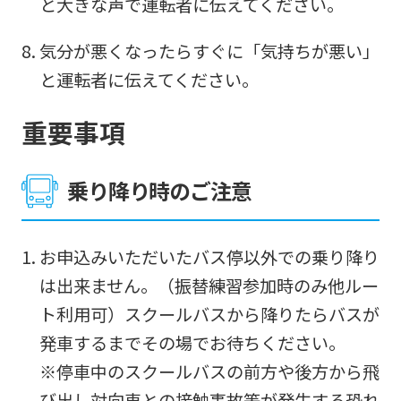
と大きな声で運転者に伝えてください。
translated
into
気分が悪くなったらすぐに「気持ちが悪い」
English.
と運転者に伝えてください。
Click
重要事項
the
link
below
乗り降り時のご注意
(start
automatic
お申込みいただいたバス停以外での乗り降り
translation)
は出来ません。（振替練習参加時のみ他ルー
to
ト利用可）スクールバスから降りたらバスが
return
発車するまでその場でお待ちください。
to
※停車中のスクールバスの前方や後方から飛
the
び出し対向車との接触事故等が発生する恐れ