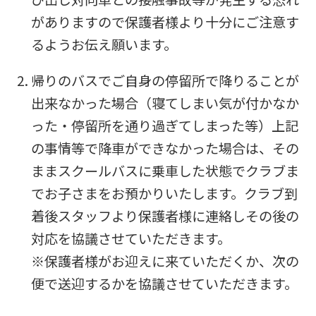
top
がありますので保護者様より十分にご注意す
page.
るようお伝え願います。
However,
if
帰りのバスでご自身の停留所で降りることが
you
出来なかった場合（寝てしまい気が付かなか
use
った・停留所を通り過ぎてしまった等）上記
an
の事情等で降車ができなかった場合は、その
automatic
ままスクールバスに乗車した状態でクラブま
translation
でお子さまをお預かりいたします。クラブ到
service,
着後スタッフより保護者様に連絡しその後の
the
対応を協議させていただきます。
Japanese
※保護者様がお迎えに来ていただくか、次の
version
便で送迎するかを協議させていただきます。
of