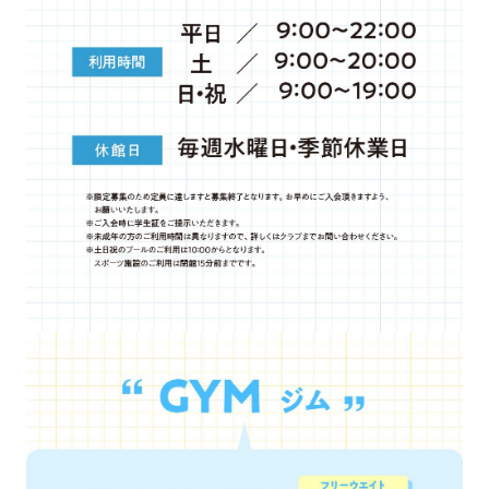
For
foreigners